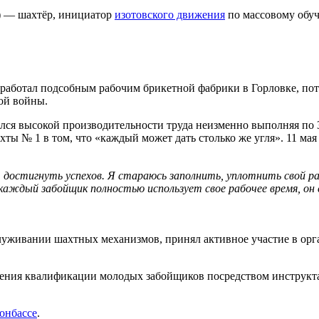
) — шахтёр, инициатор
изотовского движения
по массовому обу
работал подсобным рабочим брикетной фабрики в Горловке, по
ой войны.
ался высокой производительности труда неизменно выполняя по 
ы № 1 в том, что «каждый может дать столько же угля». 11 мая 
стигнуть успехов. Я стараюсь заполнить, уплотнить свой рабоч
 каждый забойщик полностью использует свое рабочее время, он 
служивании шахтных механизмов, принял активное участие в орг
ения квалификации молодых забойщиков посредством инструкта
онбассе
.