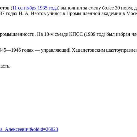
отов (
11 сентября
1935 года
) выполнил за смену более 30 норм, 
937 годах Н. А. Изотов учился в Промышленной академии в Моск
 промышленности. На 18-м съезде КПСС (1939 год) был избран 
 1945—1946 годах — управляющий Хацапетовским шахтоуправлен
асть.
кита_Алексеевич&oldid=26823