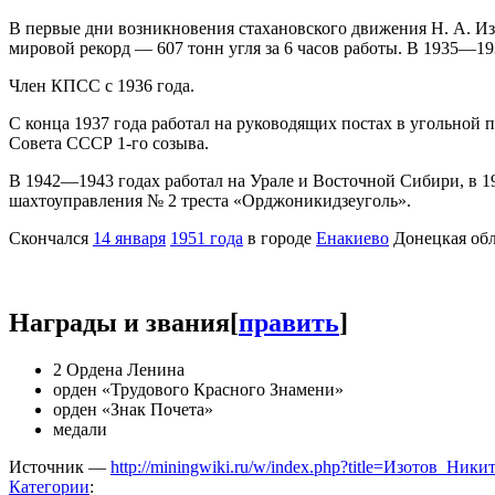
В первые дни возникновения стахановского движения Н. А. Из
мировой рекорд — 607 тонн угля за 6 часов работы. В 1935—1
Член КПСС с 1936 года.
С конца 1937 года работал на руководящих постах в угольной
Совета СССР 1-го созыва.
В 1942—1943 годах работал на Урале и Восточной Сибири, в
шахтоуправления № 2 треста «Орджоникидзеуголь».
Скончался
14 января
1951 года
в городе
Енакиево
Донецкая обл
Награды и звания
[
править
]
2 Ордена Ленина
орден «Трудового Красного Знамени»
орден «Знак Почета»
медали
Источник —
http://miningwiki.ru/w/index.php?title=Изотов_Ни
Категории
: