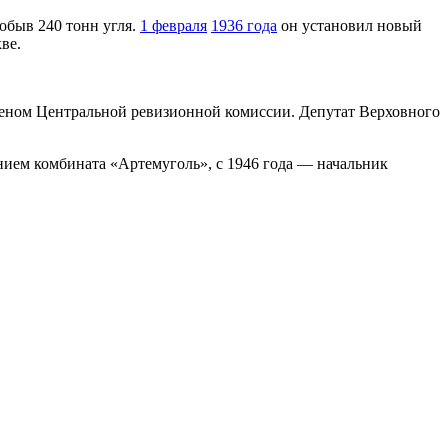
добыв 240 тонн угля.
1 февраля
1936 года
он установил новый
ве.
членом Центральной ревизионной комиссии. Депутат Верховного
ием комбината «Артемуголь», с 1946 года — начальник