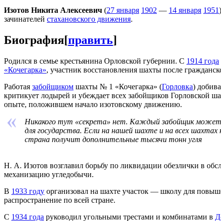
Изотов Никита Алексеевич
(
27 января
1902
—
14 января
1951
зачинателей
стахановского движения
.
Биография
[
править
]
Родился в семье крестьянина Орловской губернии. С
1914 года
«Кочегарка»
, участник восстановления шахты после гражданск
Работая
забойщиком
шахты № 1 «Кочегарка» (
Горловка
) добив
критикует лодырей и убеждает всех забойщиков Горловской шахт
опыте, положившем начало изотовскому движению.
Никакого тут «секрета» нет. Каждый забойщик может до
для государства. Если на нашей шахте и на всех шахтах
страна получит дополнительные тысячи тонн угля
Н. А. Изотов возглавил борьбу по ликвидации обезлички в об
механизацию угледобычи.
В
1933 году
организовал на шахте участок — школу для повыш
распространение по всей стране.
С
1934 года
руководил угольными трестами и комбинатами в
Д