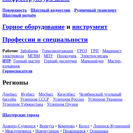
Поверхность
·
Шахтный водоотлив
·
Рудничный транспорт
·
Шахтный подъём
Горное оборудование
и
инструмент
Профессии и специальности
Рабочие
:
Забойщик
·
Горномонтажник
·
ГРОЗ
·
ГРП
·
Машинист
электровоза
·
МГВМ
·
МПУ
·
Проходчик
·
Электрослесарь
ИТР
:
Горный мастер
·
Горный диспетчер
·
Маркшейдер
·
Мастер-
взрывник
Горноспасатели
Регионы
Донбасс
·
Кузбасс
·
Мосбасс
·
Кизелбасс
·
Челябинский угольный
бассейн
·
Углепром СССР
·
Углепром России
·
Углепром Украины
·
Углепром Узбекистана
·
Углепром Грузии
Шахтерские города
Анжеро-Судженск
•
Воркута
•
Кемерово
•
Кизел
•
Ленинск-Кузнецкий
•
Междуреченск
•
Новокузнецк
•
Прокопьевск
•
Осинники