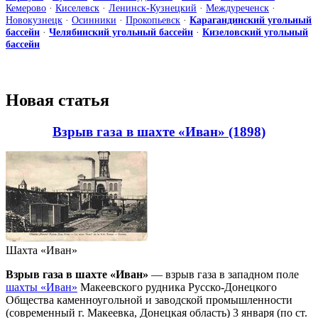
Кемерово
·
Киселевск
·
Ленинск-Кузнецкий
·
Междуреченск
·
Новокузнецк
·
Осинники
·
Прокопьевск
·
Карагандинский угольный
бассейн
·
Челябинский угольный бассейн
·
Кизеловский угольный
бассейн
Новая статья
Взрыв газа в шахте «Иван» (1898)
Шахта «Иван»
Взрыв газа в шахте «Иван»
— взрыв газа в западном поле
шахты «Иван»
Макеевского рудника Русско-Донецкого
Общества каменноугольной и заводской промышленности
(современный г. Макеевка, Донецкая область) 3 января (по ст.