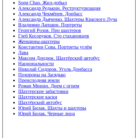
Song Chao. Жил-добыл
Александр Редькин. Реструктуризация
Александр Чекмёнев. Донбасс
Александр Дьяченко. Шахтеры Красного Луча
Владимир Лапшин. Портреты
Георгий Розов. Про шахтеров
Глеб Косоруков. Сто стахановцев‎
Женщины-шахтеры
Константин Сова. Портреты углём
Лава
Максим Дондюк. Шахтёрский автобус
Национальности
Николай Сидоров. Уголь Донбасса
Похороны на Засядько
Преисподняя земли
Роман Минин. Днем с огнем
Шахтерские забастовки
Шахтерские каски
Шахтёрский автобус
Юрий Билак. Шахты и шахтеры
Юрий Билак. Черные лица