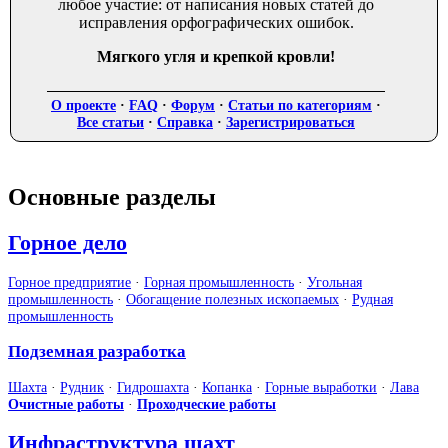
любое участие: от написания новых статей до
исправления орфографических ошибок.
Мягкого угля и крепкой кровли!
О проекте
·
FAQ
·
Форум
·
Статьи по категориям
·
Все статьи
·
Справка
·
Зарегистрироваться
Основные разделы
Горное дело
Горное предприятие
·
Горная промышленность
·
Угольная
промышленность
·
Обогащение полезных ископаемых
·
Рудная
промышленность
Подземная разработка
Шахта
·
Рудник
·
Гидрошахта
·
Копанка
·
Горные выработки
·
Лава
Очистные работы
·
Проходческие работы
Инфраструктура шахт