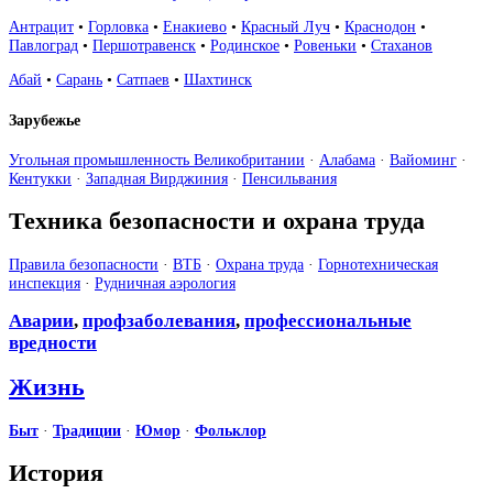
Антрацит
•
Горловка
•
Енакиево
•
Красный Луч
•
Краснодон
•
Павлоград
•
Першотравенск
•
Родинское
•
Ровеньки
•
Стаханов
Абай
•
Сарань
•
Сатпаев
•
Шахтинск
Зарубежье
Угольная промышленность Великобритании
·
Алабама
·
Вайоминг
·
Кентукки
·
Западная Вирджиния
·
Пенсильвания
Техника безопасности и охрана труда
Правила безопасности
·
ВТБ
·
Охрана труда
·
Горнотехническая
инспекция
·
Рудничная аэрология
Аварии
,
профзаболевания
,
профессиональные
вредности
Жизнь
Быт
·
Традиции
·
Юмор
·
Фольклор
История