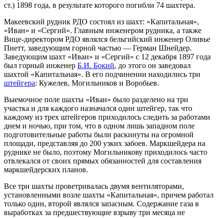
ст.) 1898 года, в результате которого погибли 74 шахтера.
Макеевский рудник РДО состоял из шахт: «Капитальная»,
«Иван» и «Сергий». Главным инженером рудника, а также
Вице-директором РДО являлся бельгийский инженер Оливье
Пиетт, заведующим горной частью — Герман Шнейдер.
Заведующим шахт «Иван» и «Сергий» с 12 декабря 1897 года
был горный инженер
Б.И. Бокий
, до этого он заведовал
шахтой «Капитальная». В его подчинении находились три
штейгера
: Кужелев, Могильников и Воробьев.
Выемочное поле шахты «Иван» было разделено на три
участка и для каждого назначался один штейгер, так что
каждому из трех штейгеров приходилось следить за работами
днем и ночью, при том, что в одном лишь западном поле
подготовительные работы были раскинуты на огромной
площади, представляя до 200 узких забоев. Маркшейдера на
руднике не было, поэтому Могильникову приходилось часто
отвлекался от своих прямых обязанностей для составления
маркшейдерских планов.
Все три шахты проветривалась двумя вентиляторами,
установленными возле шахты «Капитальная», причем работал
только один, второй являлся запасным. Содержание газа в
выработках за предшествующие взрыву три месяца не