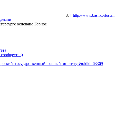
↑
http://www.bashkortostan4
адемии
тербурге основано Горное
тета
 сообщество)
тербургский_государственный_горный_институт&oldid=63369