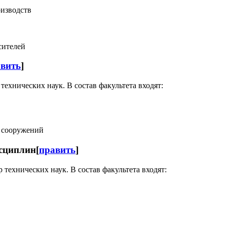
оизводств
сителей
вить
]
ехнических наук. В состав факультета входят:
х сооружений
сциплин
[
править
]
технических наук. В состав факультета входят: