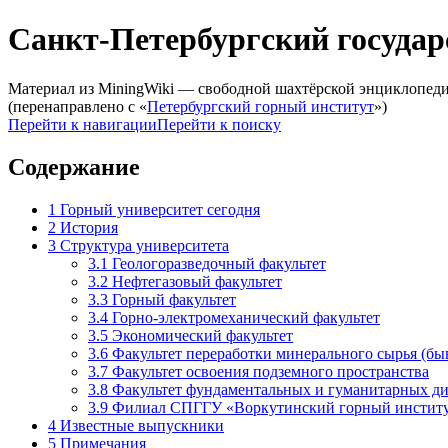
Санкт-Петербургский госуда
Материал из MiningWiki — свободной шахтёрской энциклопед
(перенаправлено с «
Петербургский горный институт
»)
Перейти к навигации
Перейти к поиску
Содержание
1
Горный университет сегодня
2
История
3
Структура университета
3.1
Геологоразведочный факультет
3.2
Нефтегазовый факультет
3.3
Горный факультет
3.4
Горно-электромеханический факультет
3.5
Экономический факультет
3.6
Факультет переработки минерального сырья (б
3.7
Факультет освоения подземного пространства
3.8
Факультет фундаментальных и гуманитарных д
3.9
Филиал СПГГУ «Воркутинский горный инстит
4
Известные выпускники
5
Примечания