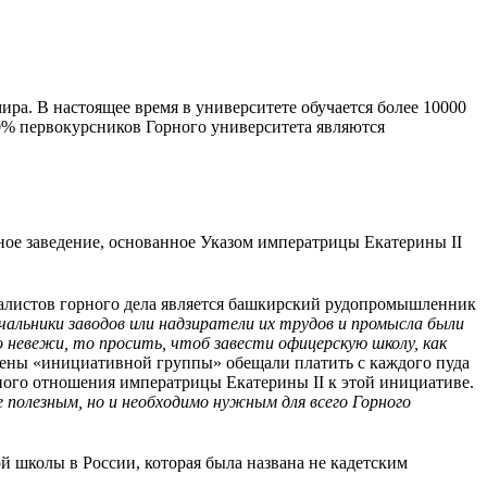
ира. В настоящее время в университете обучается более 10000
0% первокурсников Горного университета являются
ое заведение, основанное Указом императрицы Екатерины II
иалистов горного дела является башкирский рудопромышленник
альники заводов или надзиратели их трудов и промысла были
 невежи, то просить, чтоб завести офицерскую школу, как
ены «инициативной группы» обещали платить с каждого пуда
ного отношения императрицы Екатерины II к этой инициативе.
е полезным, но и необходимо нужным для всего Горного
й школы в России, которая была названа не кадетским