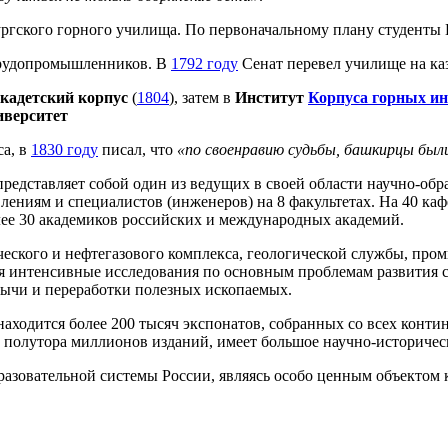
ргского горного училища. По первоначальному плану студенты 
 рудопромышленников. В
1792 году
Сенат перевел училище на ка
кадетский корпус
(
1804
), затем в
Институт
Корпуса горных и
иверситет
са, в
1830 году
писал, что
«по своенравию судьбы, башкирцы были
едставляет собой один из ведущих в своей области научно-обра
авлениям и специалистов (инженеров) на 8 факультетах. На 40 ка
олее 30 академиков российских и международных академий.
ческого и нефтегазового комплекса, геологической службы, про
ся интенсивные исследования по основным проблемам развития 
ычи и переработки полезных ископаемых.
аходится более 200 тысяч экспонатов, собранных со всех конти
 полутора миллионов изданий, имеет большое научно-историческ
азовательной системы России, являясь особо ценным объектом 