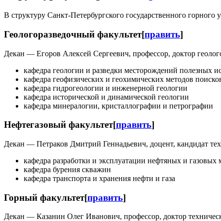
В структуру Санкт-Петербургского государственного горного у
Геологоразведочный факультет
[
править
]
Декан — Егоров Алексей Сергеевич, профессор, доктор геолого
кафедра геологии и разведки месторождений полезных и
кафедра геофизических и геохимических методов поиско
кафедра гидрогеологии и инженерной геологии
кафедра исторической и динамической геологии
кафедра минералогии, кристаллографии и петрографии
Нефтегазовый факультет
[
править
]
Декан — Петраков Дмитрий Геннадьевич, доцент, кандидат техн
кафедра разработки и эксплуатации нефтяных и газовых
кафедра бурения скважин
кафедра транспорта и хранения нефти и газа
Горный факультет
[
править
]
Декан — Казанин Олег Иванович, профессор, доктор технически