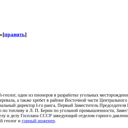
»
[
править
]
й-геолог, один из пионеров в разработке угольных месторождени
перевала, а также хребет в районе Восточной части Центральног
ральный директор I-го ранга, Первый Заместитель Председател
 по топливу и Л. П. Берии по угольной промышленности, Замес
елу и делу Госплана СССР заведующий отделом горного давлен
й геолог и
горный инженер
.