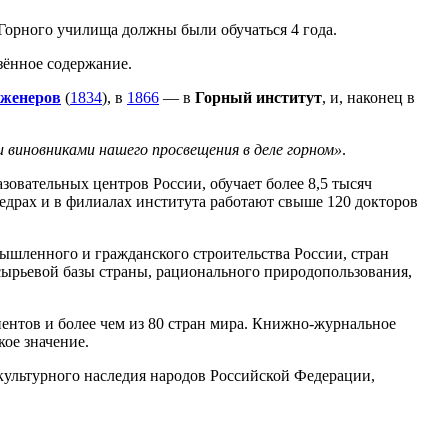
Горного училища должны были обучаться 4 года.
зённое содержание.
нженеров
(
1834
), в
1866
— в
Горный институт
, и, наконец в
 виновниками нашего просвещения в деле горном»
.
зовательных центров России, обучает более 8,5 тысяч
федрах и в филиалах института работают свыше 120 докторов
мышленного и гражданского строительства России, стран
сырьевой базы страны, рационального природопользования,
нентов и более чем из 80 стран мира. Книжно-журнальное
ое значение.
культурного наследия народов Российской Федерации,