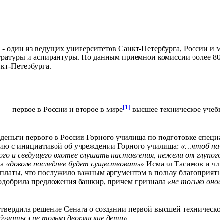
т
- один из ведущих университетов Санкт-Петербурга, России и м
стратуры и аспирантуры. По данным приёмной комиссии более 8
кт-Петербурга.
[1]
т
— первое в России и второе в мире
высшее техническое учебн
 деньги первого в России Горного училища по подготовке спец
гию с инициативой об учреждении Горного училища:
«…чтоб нач
го и сведущего охотее слушать наставления, нежели от глупого
ща
«доколе последнее будет существовать»
Исмаил Тасимов и чл
 платы, что послужило важным аргументом в пользу благоприят
 одобрила предложения башкир, причем признала
«не только оно
утвердила решение Сената о создании первой высшей техническо
обучаться не только дворянские дети»
.