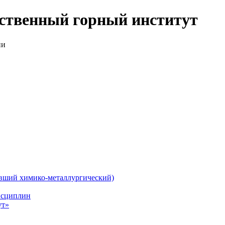
рственный горный институт
ии
ывший химико-металлургический)
исциплин
ут»