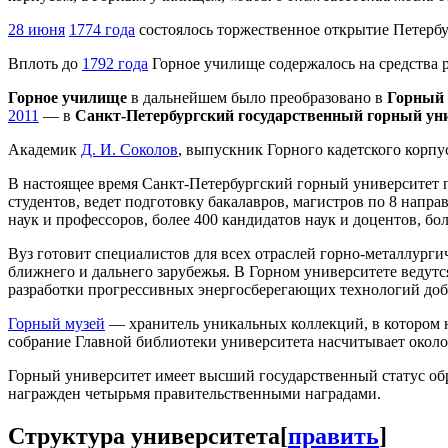
28 июня
1774 года
состоялось торжественное открытие Петербу
Вплоть до
1792 года
Горное училище содержалось на средства
Горное училище
в дальнейшем было преобразовано в
Горный 
2011
— в
Санкт-Петербургский государственный горный ун
Академик
Д. И. Соколов
, выпускник Горного кадетского корпу
В настоящее время Санкт-Петербургский горный университет пр
студентов, ведет подготовку бакалавров, магистров по 8 напр
наук и профессоров, более 400 кандидатов наук и доцентов, б
Вуз готовит специалистов для всех отраслей горно-металлурги
ближнего и дальнего зарубежья. В Горном университете ведут
разработки прогрессивных энергосберегающих технологий доб
Горный музей
— хранитель уникальных коллекций, в котором н
собрание Главной библиотеки университета насчитывает около
Горный университет имеет высший государственный статус обр
награжден четырьмя правительственными наградами.
Структура университета
[
править
]