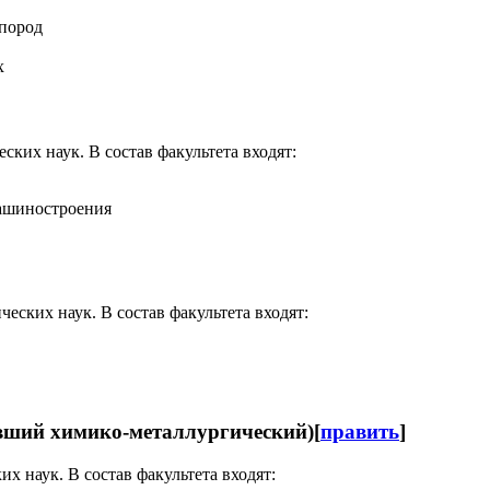
 пород
х
ких наук. В состав факультета входят:
машиностроения
еских наук. В состав факультета входят:
вший химико-металлургический)
[
править
]
х наук. В состав факультета входят: