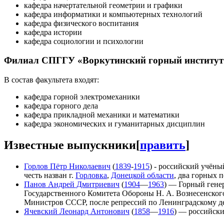
кафедра начертательной геометрии и графики
кафедра информатики и компьютерных технологий
кафедра физического воспитания
кафедра истории
кафедра социологии и психологии
Филиал СПГГУ «Воркутинский горный институт
В состав факультета входят:
кафедра горной электромеханики
кафедра горного дела
кафедра прикладной механики и математики
кафедра экономических и гуманитарных дисциплин
Известные выпускники
[
править
]
Горлов Пётр Николаевич
(
1839
-
1915
) - российский учёны
честь назван г.
Горловка
,
Донецкой области
, два горных 
Панов Андрей Дмитриевич
(
1904
—
1963
) — Горный гене
Государственного Комитета Обороны Н. А. Вознесенского
Министров СССР, после репрессий по Ленинградскому д
Ячевский Леонард Антонович
(
1858
—
1916
) — российски