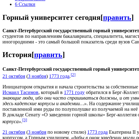
6
Ссылки
Горный университет сегодня
[
править
]
Санкт-Петербургский государственный горный университе
студентов по направлениям бакалавриата, специалитета, маги
иногородними - это самый большой показатель среди вузов Сан
История
[
править
]
Санкт-Петербургский государственный горный университе
[2]
21 октября
(
3 ноября
)
1773 года
.
Инициатором открытия и начала строительства за собственные
Исмаил Тасимов
, который в
1771 году
обратился в Берг-Колле
знающие люди, ибо они часто спрашиваться должны, и от умно
здесь кадетские корпусы и академии…»
. На содержание учили
поставленной ими руды по полуполушке из получаемой на неё
В докладе Сенату «О заведении горной школы» Берг-коллегия
[3]
корпуса»
.
21 октября
(
3 ноября
по новому стилю)
1773 года
Екатерина II 
корпусом, а Горным училищем,
«дабы в оном заведении могли 