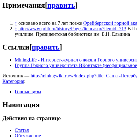
Примечания
[
править
]
↑
основано всего на 7 лет позже
Фрейбергской горной ак
↑
http://www.prlib.ru/history/Pages/Item.aspx?itemid=713
В Пе
училище. Президентская библиотека им. Б.Н. Ельцина
Ссылки
[
править
]
MiningLife - Интернет-журнал о жизни Горного универси
Группа Горного университета ВКонтакте (неофициальное
Источник —
http://miningwiki.ru/w/index.php?title=Санкт-Пе
Категория
:
Горные вузы
Навигация
Действия на странице
Статья
Обсуждение