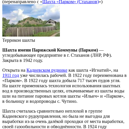
(перенаправлено с «
Шахта «Парком» (Стаханов)
»)
Террикон шахты
Шахта имени Парижской Коммуны (Парком)
—
угледобывающее предприятие в г. Стаханов (ЛНР, РФ).
Закрыта в 1942 году.
Открыта на
Кадиевском руднике
как шахта «Игнатий», на
1911 год
уже числилась рабочей. В 1922 году переименована в
«Парком». В 1922 году шахта добыла 717 тысяч пудов угля.
На шахте применялась технология использования шахтных
вод в производственных целях, откачиваемые из шахты воды
шли на питание паровых котлов шахты «Ильич» и «Парком»,
в больницу и водопроводы с. Чутино.
Шахта считалась сравнительно неплохой в группе
Кадиевского рудоуправления, но была не выгодна для
выработки из-за очень далёкой проходки от места выработки,
своей газообильности и обводнённости. В 1924 году