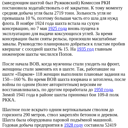
(заведующим шахтой был Ружковский) Комиссия РКИ
постановила ходатайствовать о её закрытии. К тому моменту
средняя добыча угля была 2719 тонн. Зольность угля не
превышала 10 %, поэтому большая часть его шла для нужд
флота. В ноябре 1924 года шахта встала на сухую
консервацию, но 7 мая
1925 года
вновь пущена в
эксплуатацию для выдачи коксующихся углей. За время
консервации были сняты рельсы, произошли масштабные
завалы. Руководство планировало добраться к пластам пробив
квершлаг с соседней шахты № 15. На
1935 год
главным
инженером шахты числился Попов.
После начала ВОВ, когда мужчины стали уходить на фронт,
женщины стали заменять их в шахте. Так, работавшие на
шахте «Парком» 118 женщин выполняли плановые задания на
150—160 %. Во время ВОВ шахта взорвана и затоплена, после
войны по одним (более авторитетным) версиям не
восстанавливалась, по другим проработала до
1950 года
.
Зимой 1941 года в районе шахты принимал бои 109-й полк
РККА.
Шахтное поле вскрыто одним вертикальным стволом до
горизонта 290 метров, ствол закреплён бетоном и деревом.
Шахта была оборудована паровой подъёмной машиной.
Годовая добыча предприятия в
1928 году
составила 52419