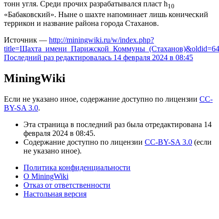
тонн угля. Среди прочих разрабатывался пласт h
10
«Бабаковский». Ныне о шахте напоминает лишь конический
террикон и название района города Стаханов.
Источник —
http://miningwiki.ru/w/index.php?
title=Шахта_имени_Парижской_Коммуны_(Стаханов)&oldid=6
Последний раз редактировалась 14 февраля 2024 в 08:45
MiningWiki
Если не указано иное, содержание доступно по лицензии
CC-
BY-SA 3.0
.
Эта страница в последний раз была отредактирована 14
февраля 2024 в 08:45.
Содержание доступно по лицензии
CC-BY-SA 3.0
(если
не указано иное).
Политика конфиденциальности
О MiningWiki
Отказ от ответственности
Настольная версия