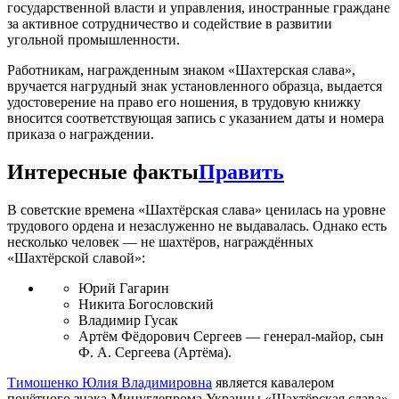
государственной власти и управления, иностранные граждане
за активное сотрудничество и содействие в развитии
угольной промышленности.
Работникам, награжденным знаком «Шахтерская слава»,
вручается нагрудный знак установленного образца, выдается
удостоверение на право его ношения, в трудовую книжку
вносится соответствующая запись с указанием даты и номера
приказа о награждении.
Интересные факты
Править
В советские времена «Шахтёрская слава» ценилась на уровне
трудового ордена и незаслуженно не выдавалась. Однако есть
несколько человек — не шахтёров, награждённых
«Шахтёрской славой»:
Юрий Гагарин
Никита Богословский
Владимир Гусак
Артём Фёдорович Сергеев — генерал-майор, сын
Ф. А. Сергеева (Артёма).
Тимошенко Юлия Владимировна
является кавалером
почётного знака Минуглепрома Украины «Шахтёрская слава»