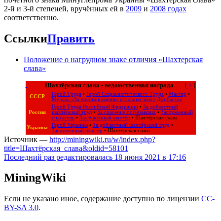
2-й и 3-й степеней, вручённых ей в
2009
и
2008 годах
соответственно.
Ссылки
Править
Положение о нагрудном знаке отличия «Шахтерская
слава»
Шахтёрская слава - ведомственная награда
[
+
]
Герой Труда
•
Герой Социалистического Труда
•
Мастер
•
СССР
Медаль «За восстановление угольных шахт Донбасса»
Герой Труда Российской Федерации
•
За доблестный
Россия
шахтёрский труд
•
За спасение погибавших
•
Заслуженный
спасатель
•
Заслуженный шахтёр
•
Шахтёрская слава
Герой Украины
•
За доблестный шахтёрский труд
•
Украина
Заслуженный шахтёр
•
Шахтёрская слава
Источник —
http://miningwiki.ru/w/index.php?
title=Шахтёрская_слава&oldid=58101
Последний раз редактировалась 18 июня 2021 в 17:16
MiningWiki
Если не указано иное, содержание доступно по лицензии
CC-
BY-SA 3.0
.