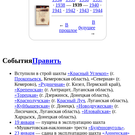
·
1938
—
1939
—
1940
·
1941
·
1942
·
1943
·
1944
В
←
В
будущее
прошлое
→
События
Править
Вступили в строй шахты
«Красный Углекоп»
(г.
Прокопьевск
, Кемеровская область), «Северная» (г.
Кемерово),
«Рудничная»
(г. Кизел, Пермский край),
«Крепенская»
(г. Антрацит, Луганская область),
«Торецкая»
(г. Дзержинск, Донецкая область),
«Краснолучская»
(г.
Красный Луч
, Луганская область),
«Куйбышевская»
(г. Донецк),
«Новодружеская»
(г.
Лисичанск, Луганская область),
«Иловайская»
(г.
Харцызск, Донецкая область).
19 января
— пущена в эксплуатацию шахта
«Мушкетовская-наклонная» треста
«Будённовуголь»
.
23 января
— сдана в эксплуатацию шахта
«Анненская»