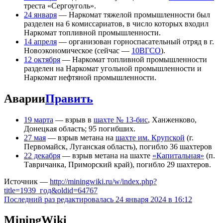
треста «Сергоуголь».
24 января
— Наркомат тяжелой промышленности был
разделен на 6 комиссариатов, в число которых входил
Наркомат топливной промышленности.
14 апреля
— организован горноспасательный отряд в г.
Новоэкономическое (сейчас —
10ВГСО
).
12 октября
— Наркомат топливной промышленности
разделен на Наркомат угольной промышленности и
Наркомат нефтяной промышленности.
Аварии
Править
19 марта
— взрыв в
шахте № 13-бис
, Ханженково,
Донецкая область; 95 погибших.
27 мая
— взрыв метана на
шахте им. Крупской
(г.
Первомайск, Луганская область), погибло 36 шахтеров
22 декабря
— взрыв метана на шахте
«Капитальная»
(п.
Тавричанка, Приморский край), погибло 29 шахтеров.
Источник —
http://miningwiki.ru/w/index.php?
title=1939_год&oldid=64767
Последний раз редактировалась 24 января 2024 в 16:12
MiningWiki