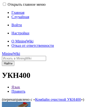
Открыть главное меню
Главная
Случайная
Войти
Настройки
О MiningWiki
Отказ от ответственности
MiningWiki
Найти
УКН400
Язык
Править
(перенаправлено с «
Комбайн очистной УКН400
»)