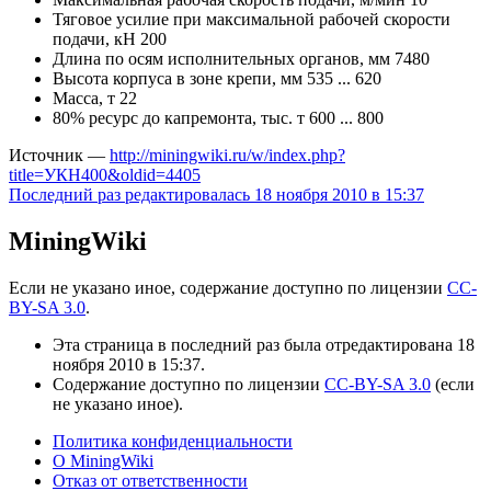
Тяговое усилие при максимальной рабочей скорости
подачи, кН 200
Длина по осям исполнительных органов, мм 7480
Высота корпуса в зоне крепи, мм 535 ... 620
Масса, т 22
80% ресурс до капремонта, тыс. т 600 ... 800
Источник —
http://miningwiki.ru/w/index.php?
title=УКН400&oldid=4405
Последний раз редактировалась 18 ноября 2010 в 15:37
MiningWiki
Если не указано иное, содержание доступно по лицензии
CC-
BY-SA 3.0
.
Эта страница в последний раз была отредактирована 18
ноября 2010 в 15:37.
Содержание доступно по лицензии
CC-BY-SA 3.0
(если
не указано иное).
Политика конфиденциальности
О MiningWiki
Отказ от ответственности