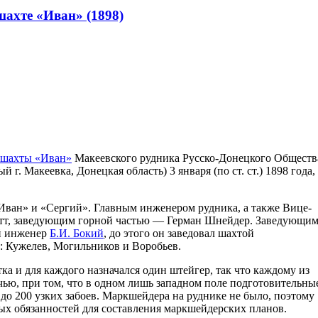
шахте «Иван» (1898)
шахты «Иван»
Макеевского рудника Русско-Донецкого Обществ
. Макеевка, Донецкая область) 3 января (по ст. ст.) 1898 года,
Иван» и «Сергий». Главным инженером рудника, а также Вице-
етт, заведующим горной частью — Герман Шнейдер. Заведующи
ый инженер
Б.И. Бокий
, до этого он заведовал шахтой
: Кужелев, Могильников и Воробьев.
а и для каждого назначался один штейгер, так что каждому из
чью, при том, что в одном лишь западном поле подготовительны
до 200 узких забоев. Маркшейдера на руднике не было, поэтому
ых обязанностей для составления маркшейдерских планов.