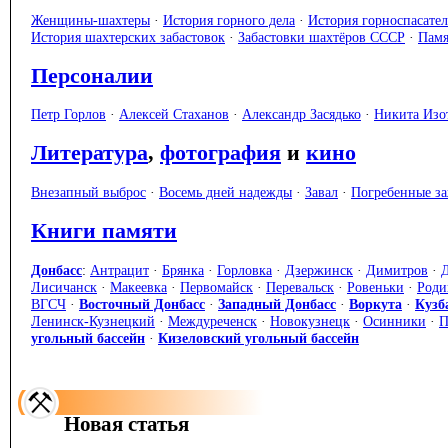
Женщины-шахтеры
·
История горного дела
·
История горноспасател
История шахтерских забастовок
·
Забастовки шахтёров СССР
·
Памя
Персоналии
Петр Горлов
·
Алексей Стаханов
·
Александр Засядько
·
Никита Изо
Литература
,
фотография
и
кино
Внезапный выброс
·
Восемь дней надежды
·
Завал
·
Погребенные з
Книги памяти
Донбасс
:
Антрацит
·
Брянка
·
Горловка
·
Дзержинск
·
Димитров
·
Лисичанск
·
Макеевка
·
Первомайск
·
Перевальск
·
Ровеньки
·
Роди
ВГСЧ
·
Восточный Донбасс
·
Западный Донбасс
·
Воркута
·
Кузб
Ленинск-Кузнецкий
·
Междуреченск
·
Новокузнецк
·
Осинники
·
П
угольный бассейн
·
Кизеловский угольный бассейн
Новая статья