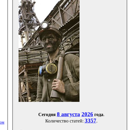
8 августа
2026
Сегодня
года
.
3357
Количество статей:
.
ром