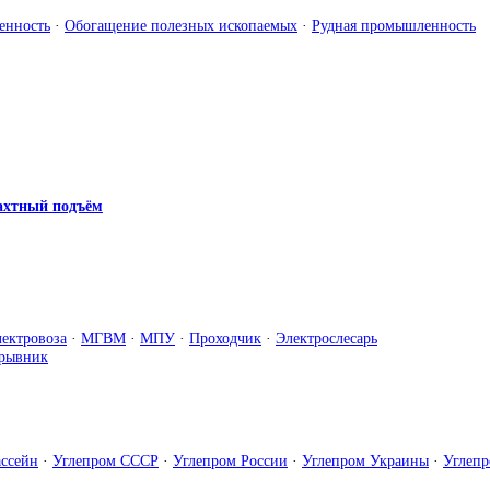
енность
·
Обогащение полезных ископаемых
·
Рудная промышленность
хтный подъём
ектровоза
·
МГВМ
·
МПУ
·
Проходчик
·
Электрослесарь
зрывник
ассейн
·
Углепром СССР
·
Углепром России
·
Углепром Украины
·
Углеп