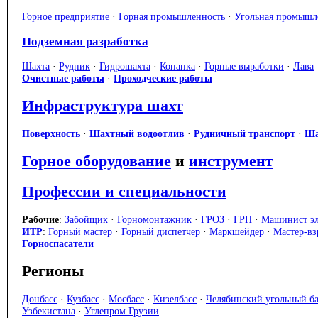
Горное предприятие
·
Горная промышленность
·
Угольная промышл
Подземная разработка
Шахта
·
Рудник
·
Гидрошахта
·
Копанка
·
Горные выработки
·
Лава
Очистные работы
·
Проходческие работы
Инфраструктура шахт
Поверхность
·
Шахтный водоотлив
·
Рудничный транспорт
·
Ша
Горное оборудование
и
инструмент
Профессии и специальности
Рабочие
:
Забойщик
·
Горномонтажник
·
ГРОЗ
·
ГРП
·
Машинист эл
ИТР
:
Горный мастер
·
Горный диспетчер
·
Маркшейдер
·
Мастер-в
Горноспасатели
Регионы
Донбасс
·
Кузбасс
·
Мосбасс
·
Кизелбасс
·
Челябинский угольный б
Узбекистана
·
Углепром Грузии