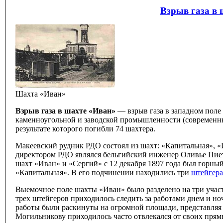
Взрыв газа в 
Шахта «Иван»
Взрыв газа в шахте «Иван»
— взрыв газа в западном поле
каменноугольной и заводской промышленности (современный г
результате которого погибли 74 шахтера.
Макеевский рудник РДО состоял из шахт: «Капитальная», «
директором РДО являлся бельгийский инженер Оливье Пи
шахт «Иван» и «Сергий» с 12 декабря 1897 года был горн
«Капитальная». В его подчинении находились три
штейгера
Выемочное поле шахты «Иван» было разделено на три участк
трех штейгеров приходилось следить за работами днем и но
работы были раскинуты на огромной площади, представляя 
Могильникову приходилось часто отвлекался от своих прям