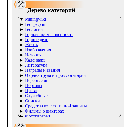
Дерево категорий
▼
Miningwiki
►
География
►
Геология
►
Горная промышленность
►
Горное дело
►
Жизнь
►
Изображения
►
История
►
Календарь
►
Литература
►
Награды и звания
►
Охрана труда и промсанитария
►
Персоналии
►
Порталы
►
Право
►
Служебные
►
Списки
►
Средства коллективной защиты
►
Фильмы о шахтерах
►
Фотогалереи