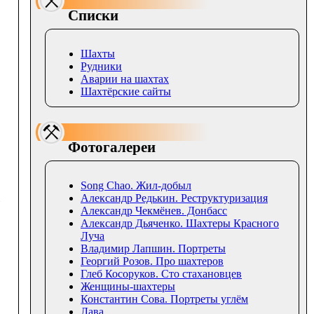
Списки
Шахты
Рудники
Аварии на шахтах
Шахтёрские сайты
Фотогалереи
Song Chao. Жил-добыл
Александр Редькин. Реструктуризация
·
Александр Чекмёнев. Донбасс
Александр Дьяченко. Шахтеры Красного
Луча
Владимир Лапшин. Портреты
Георгий Розов. Про шахтеров
Глеб Косоруков. Сто стахановцев‎
Женщины-шахтеры
Константин Сова. Портреты углём
Лава