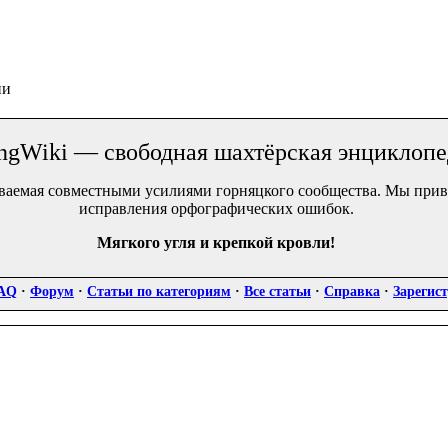
ии
ngWiki — свободная шахтёрская энциклоп
ваемая совместными усилиями горняцкого сообщества. Мы приве
исправления орфографических ошибок.
Мягкого угля и крепкой кровли!
AQ
·
Форум
·
Статьи по категориям
·
Все статьи
·
Справка
·
Зарегис