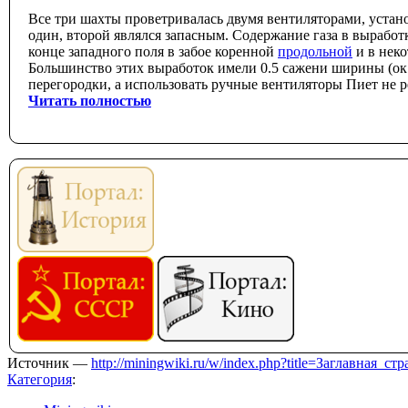
Все три шахты проветривалась двумя вентиляторами, устан
один, второй являлся запасным. Содержание газа в выработ
конце западного поля в забое коренной
продольной
и в нек
Большинство этих выработок имели 0.5 сажени ширины (ок.
перегородки, а использовать ручные вентиляторы Пиет не 
Читать полностью
Источник —
http://miningwiki.ru/w/index.php?title=Заглавная_с
Категория
: