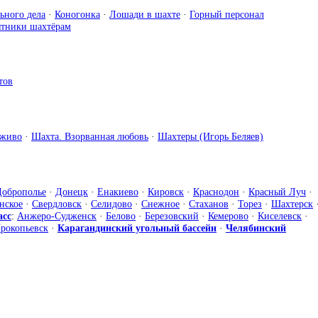
ьного дела
·
Коногонка
·
Лошади в шахте
·
Горный персонал
тники шахтёрам
тов
аживо
·
Шахта. Взорванная любовь
·
Шахтеры (Игорь Беляев)
Доброполье
·
Донецк
·
Енакиево
·
Кировск
·
Краснодон
·
Красный Луч
·
нское
·
Свердловск
·
Селидово
·
Снежное
·
Стаханов
·
Торез
·
Шахтерск
асс
:
Анжеро-Судженск
·
Белово
·
Березовский
·
Кемерово
·
Киселевск
·
рокопьевск
·
Карагандинский угольный бассейн
·
Челябинский