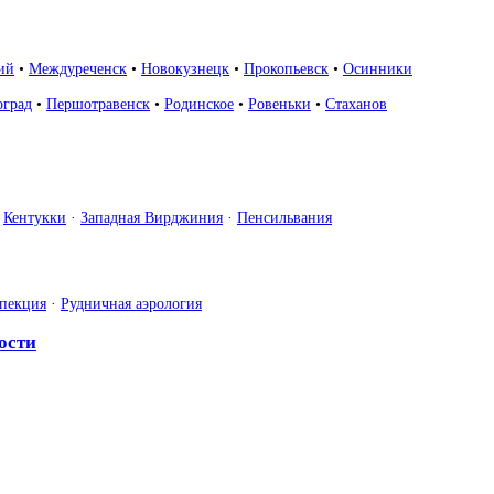
ий
•
Междуреченск
•
Новокузнецк
•
Прокопьевск
•
Осинники
оград
•
Першотравенск
•
Родинское
•
Ровеньки
•
Стаханов
·
Кентукки
·
Западная Вирджиния
·
Пенсильвания
спекция
·
Рудничная аэрология
ости