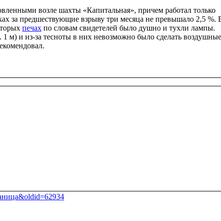
овленными возле шахты «Капитальная», причем работал только
ках за предшествующие взрыву три месяца не превышало 2,5 %. 
оторых
печах
по словам свидетелей было душно и тухли лампы.
 1 м) и из-за тесноты в них невозможно было сделать воздушны
рекомендовал.
траница&oldid=62934