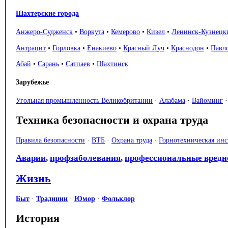
Шахтерские города
Анжеро-Судженск
•
Воркута
•
Кемерово
•
Кизел
•
Ленинск-Кузнецк
Антрацит
•
Горловка
•
Енакиево
•
Красный Луч
•
Краснодон
•
Павл
Абай
•
Сарань
•
Сатпаев
•
Шахтинск
Зарубежье
Угольная промышленность Великобритании
·
Алабама
·
Вайоминг
Техника безопасности и охрана труда
Правила безопасности
·
ВТБ
·
Охрана труда
·
Горнотехническая ин
Аварии
,
профзаболевания
,
профессиональные вредн
Жизнь
Быт
·
Традиции
·
Юмор
·
Фольклор
История