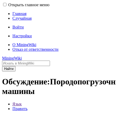
Открыть главное меню
Главная
Случайная
Войти
Настройки
О MiningWiki
Отказ от ответственности
MiningWiki
Найти
Обсуждение:Породопогрузоч
машины
Язык
Править