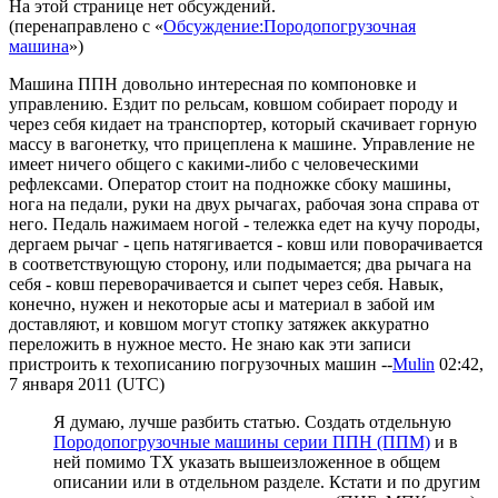
На этой странице нет обсуждений.
(перенаправлено с «
Обсуждение:Породопогрузочная
машина
»)
Машина ППН довольно интересная по компоновке и
управлению. Ездит по рельсам, ковшом собирает породу и
через себя кидает на транспортер, который скачивает горную
массу в вагонетку, что прицеплена к машине. Управление не
имеет ничего общего с какими-либо с человеческими
рефлексами. Оператор стоит на подножке сбоку машины,
нога на педали, руки на двух рычагах, рабочая зона справа от
него. Педаль нажимаем ногой - тележка едет на кучу породы,
дергаем рычаг - цепь натягивается - ковш или поворачивается
в соответствующую сторону, или подымается; два рычага на
себя - ковш переворачивается и сыпет через себя. Навык,
конечно, нужен и некоторые асы и материал в забой им
доставляют, и ковшом могут стопку затяжек аккуратно
переложить в нужное место. Не знаю как эти записи
пристроить к техописанию погрузочных машин --
Mulin
02:42,
7 января 2011 (UTC)
Я думаю, лучше разбить статью. Создать отдельную
Породопогрузочные машины серии ППН (ППМ)
и в
ней помимо ТХ указать вышеизложенное в общем
описании или в отдельном разделе. Кстати и по другим