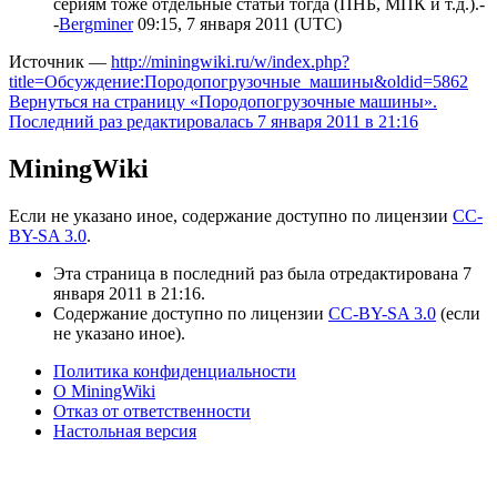
сериям тоже отдельные статьи тогда (ПНБ, МПК и т.д.).-
-
Bergminer
09:15, 7 января 2011 (UTC)
Источник —
http://miningwiki.ru/w/index.php?
title=Обсуждение:Породопогрузочные_машины&oldid=5862
Вернуться на страницу «Породопогрузочные машины».
Последний раз редактировалась 7 января 2011 в 21:16
MiningWiki
Если не указано иное, содержание доступно по лицензии
CC-
BY-SA 3.0
.
Эта страница в последний раз была отредактирована 7
января 2011 в 21:16.
Содержание доступно по лицензии
CC-BY-SA 3.0
(если
не указано иное).
Политика конфиденциальности
О MiningWiki
Отказ от ответственности
Настольная версия