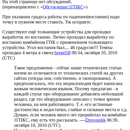
На этой странице нет обсуждений.
(перенаправлено с «
Обсуждение:1ГПКС
»)
При указании градуса работы по падению(востанию) надо
точку в нужном месте ставить. Уж исправте.
Существуют ещё толкающие устройства для проходки
выработок по востанию. Лично проходил выработку по
востанию комбайном ГПК с применением толкающего
устройства. Угол востания был.... 46 градусов!!! Темпы
проходки 4 метра в смену.
Sergei58
00:34, октября 10, 2010
(UTC)
Такое предложение - сейчас наши технические статьи
ничем не отличаются от технических статей на других
сайтах (откуда они, собственно, и скопированы). А
предполагалось, что эта энциклопедия будет написана
живым человеческим языком. Посему предлагаю - в
каждой статье про оборудование добавлять небольшой
раздел, где это оборудование описано с точки зрения
человека, на нем работавшего. Т. е. его истинные
достоинства и недостатки, слабые и сильные места и т.д.
Думаю, если человек много лет проработал на комбайне
1ГПКС, ему есть что рассказать. ----
Drovosekk
06:39,
октября 10, 2010 (UTC)