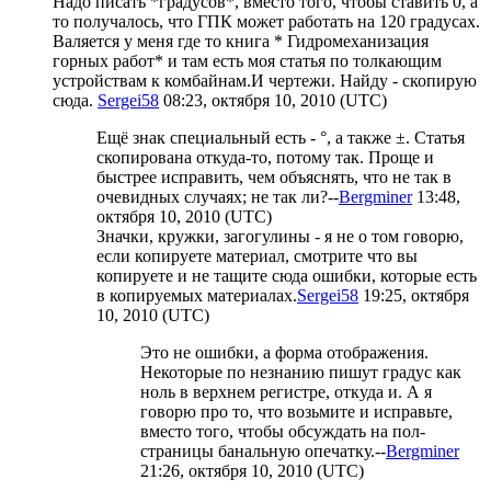
Надо писать *градусов*, вместо того, чтобы ставить 0, а
то получалось, что ГПК может работать на 120 градусах.
Валяется у меня где то книга * Гидромеханизация
горных работ* и там есть моя статья по толкающим
устройствам к комбайнам.И чертежи. Найду - скопирую
сюда.
Sergei58
08:23, октября 10, 2010 (UTC)
Ещё знак специальный есть - °, а также ±. Статья
скопирована откуда-то, потому так. Проще и
быстрее исправить, чем объяснять, что не так в
очевидных случаях; не так ли?--
Bergminer
13:48,
октября 10, 2010 (UTC)
Значки, кружки, загогулины - я не о том говорю,
если копируете материал, смотрите что вы
копируете и не тащите сюда ошибки, которые есть
в копируемых материалах.
Sergei58
19:25, октября
10, 2010 (UTC)
Это не ошибки, а форма отображения.
Некоторые по незнанию пишут градус как
ноль в верхнем регистре, откуда и. А я
говорю про то, что возьмите и исправьте,
вместо того, чтобы обсуждать на пол-
страницы банальную опечатку.--
Bergminer
21:26, октября 10, 2010 (UTC)