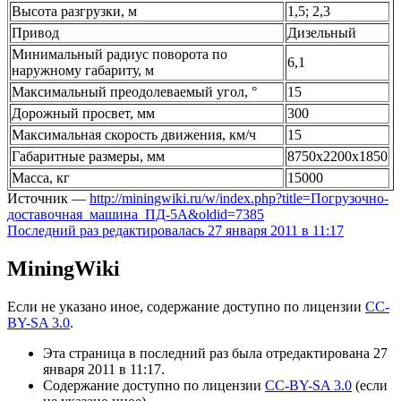
Высота разгрузки, м
1,5; 2,3
Привод
Дизельный
Минимальный радиус поворота по
6,1
наружному габариту, м
Максимальный преодолеваемый угол, °
15
Дорожный просвет, мм
300
Максимальная скорость движения, км/ч
15
Габаритные размеры, мм
8750х2200х1850
Масса, кг
15000
Источник —
http://miningwiki.ru/w/index.php?title=Погрузочно-
доставочная_машина_ПД-5А&oldid=7385
Последний раз редактировалась 27 января 2011 в 11:17
MiningWiki
Если не указано иное, содержание доступно по лицензии
CC-
BY-SA 3.0
.
Эта страница в последний раз была отредактирована 27
января 2011 в 11:17.
Содержание доступно по лицензии
CC-BY-SA 3.0
(если