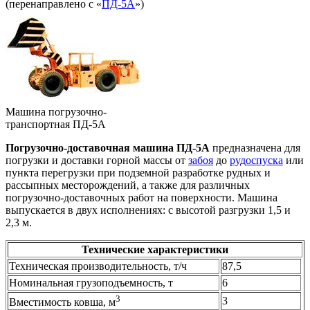
(перенаправлено с «
ПД-5А
»)
Машина погрузочно-
транспортная ПД-5А
Погрузочно-доставочная машина ПД-5А
предназначена для
погрузки и доставки горной массы от
забоя
до
рудоспуска
или
пункта перегрузки при подземной разработке рудных и
рассыпных месторождений, а также для различных
погрузочно-доставочных работ на поверхности. Машина
выпускается в двух исполнениях: с высотой разгрузки 1,5 и
2,3 м.
Технические характеристики
Техническая производительность, т/ч
87,5
Номинальная грузоподъемность, т
6
3
3
Вместимость ковша, м