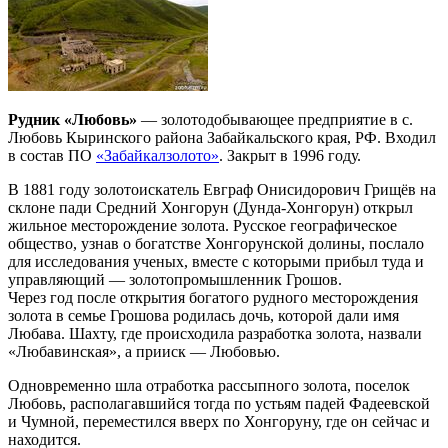
Рудник «Любовь»
— золотодобывающее предприятие в с.
Любовь Кыринского района Забайкальского края, РФ. Входил
в состав ПО
«Забайкалзолото»
. Закрыт в 1996 году.
В 1881 году золотоискатель Евграф Онисидорович Грищёв на
склоне пади Средний Хонгорун (Дунда-Хонгорун) открыл
жильное месторождение золота. Русское географическое
общество, узнав о богатстве Хонгорунской долины, послало
для исследования ученых, вместе с которыми прибыл туда и
управляющий — золотопромышленник Грошов.
Через год после открытия богатого рудного месторождения
золота в семье Грошова родилась дочь, которой дали имя
Любава. Шахту, где происходила разработка золота, назвали
«Любавинская», а прииск — Любовью.
Одновременно шла отработка рассыпного золота, поселок
Любовь, располагавшийся тогда по устьям падей Фадеевской
и Чумной, переместился вверх по Хонгоруну, где он сейчас и
находится.