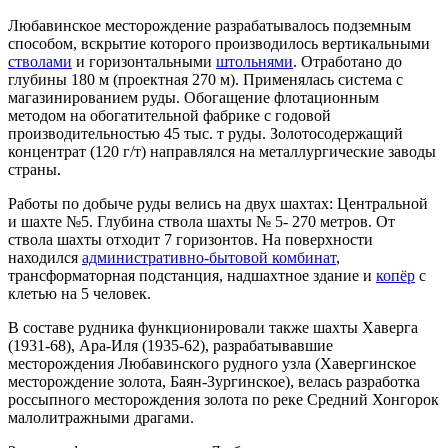
Любавинское месторождение разрабатывалось подземным
способом, вскрытие которого производилось вертикальными
стволами
и горизонтальными
штольнями
. Отработано до
глубины 180 м (проектная 270 м). Применялась система с
магазинированием руды. Обогащение флотационным
методом на обогатительной фабрике с годовой
производительностью 45 тыс. т руды. Золотосодержащий
концентрат (120 г/т) направлялся на металлургические заводы
страны.
Работы по добыче руды велись на двух шахтах: Центральной
и шахте №5. Глубина ствола шахты № 5- 270 метров. От
ствола шахты отходит 7 горизонтов. На поверхности
находился
административно-бытовой комбинат
,
трансформаторная подстанция, надшахтное здание и
копёр
с
клетью на 5 человек.
В составе рудника функционировали также шахты Хаверга
(1931-68), Ара-Иля (1935-62), разрабатывавшие
месторождения Любавинского рудного узла (Хавергинское
месторождение золота, Баян-Зургинское), велась разработка
россыпного месторождения золота по реке Средний Хонгорок
малолитражными драгами.