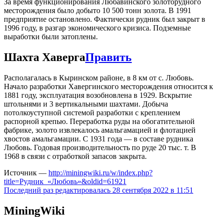
За время функционирования Любавинского золоторудного
месторождения было добыто 10 500 тонн золота. В 1991
предприятие остановлено. Фактически рудник был закрыт в
1996 году, в разгар экономического кризиса. Подземные
выработки были затоплены.
Шахта Хаверга
Править
Располагалась в Кыринском районе, в 8 км от с. Любовь.
Начало разработки Хавергинского месторождения относится к
1881 году, эксплуатация возобновлена в 1929. Вскрытие
штольнями и 3 вертикальными шахтами. Добыча
потолкоуступной системой разработки с креплением
распорной крепью. Переработка руды на обогатительной
фабрике, золото извлекалось амальгамацией и флотацией
хвостов амальгамации. С 1931 года — в составе рудника
Любовь. Годовая производительность по руде 20 тыс. т. В
1968 в связи с отработкой запасов закрыта.
Источник —
http://miningwiki.ru/w/index.php?
title=Рудник_«Любовь»&oldid=61921
Последний раз редактировалась 28 сентября 2022 в 11:51
MiningWiki