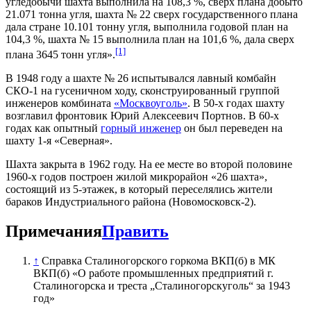
угледобычи шахта выполнила на 108,3 %, сверх плана добыто
21.071 тонна угля, шахта № 22 сверх государственного плана
дала стране 10.101 тонну угля, выполнила годовой план на
104,3 %, шахта № 15 выполнила план на 101,6 %, дала сверх
[1]
плана 3645 тонн угля».
В 1948 году а шахте № 26 испытывался лавный комбайн
СКО-1 на гусеничном ходу, сконструированный группой
инженеров комбината
«Москвоуголь»
. В 50-х годах шахту
возглавил фронтовик Юрий Алексеевич Портнов. В 60-х
годах как опытный
горный инженер
он был переведен на
шахту 1-я «Северная».
Шахта закрыта в 1962 году. На ее месте во второй половине
1960-х годов построен жилой микрорайон «26 шахта»,
состоящий из 5-этажек, в который переселялись жители
бараков Индустриального района (Новомосковск-2).
Примечания
Править
↑
Справка Сталиногорского горкома ВКП(б) в МК
ВКП(б) «О работе промышленных предприятий г.
Сталиногорска и треста „Сталиногорскуголь“ за 1943
год»