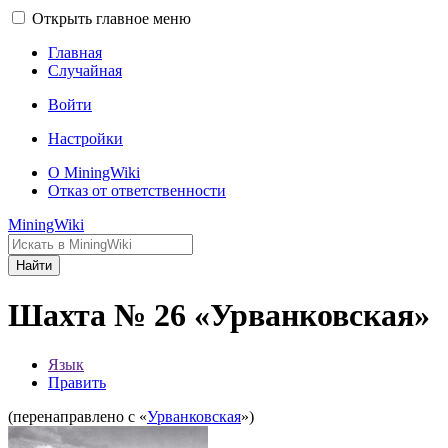
Открыть главное меню
Главная
Случайная
Войти
Настройки
О MiningWiki
Отказ от ответственности
MiningWiki
Найти
Шахта № 26 «Урванковская»
Язык
Править
(перенаправлено с «
Урванковская
»)