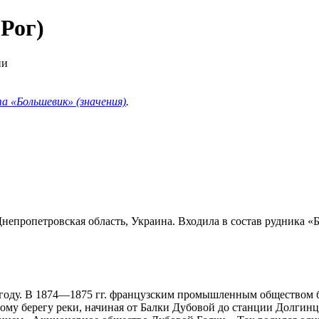
Рог)
ии
 «Большевик» (значения)
.
Днепропетровская область, Украина. Входила в состав рудника
 году. В 1874—1875 гг. французским промышленным обществом б
ому берегу реки, начиная от Балки Дубовой до станции Долгинце