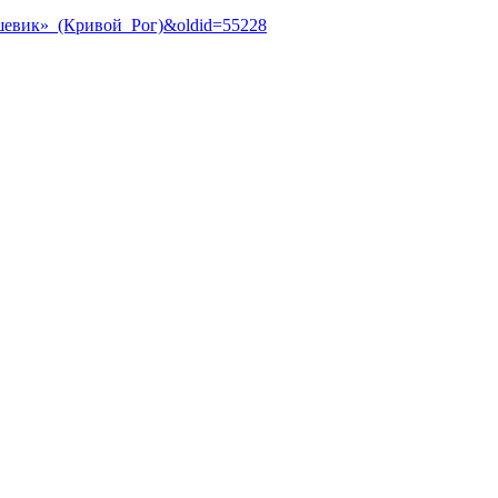
ольшевик»_(Кривой_Рог)&oldid=55228