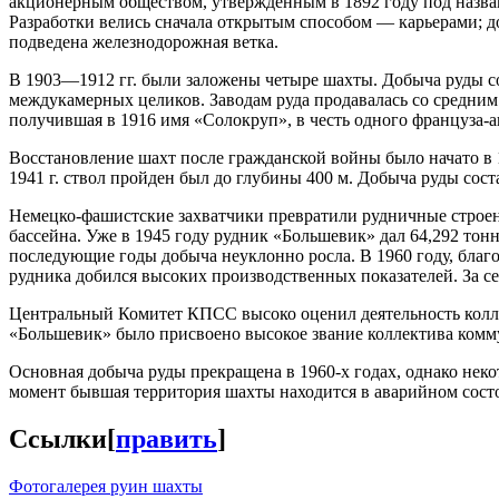
акционерным обществом, утвержденным в 1892 году под назва
Разработки велись сначала открытым способом — карьерами; д
подведена железнодорожная ветка.
В 1903—1912 гг. были заложены четыре шахты. Добыча руды со
междукамерных целиков. Заводам руда продавалась со средним
получившая в 1916 имя «Солокруп», в честь одного француза-
Восстановление шахт после гражданской войны было начато в 
1941 г. ствол пройден был до глубины 400 м. Добыча руды соста
Немецко-фашистские захватчики превратили рудничные строени
бассейна. Уже в 1945 году рудник «Большевик» дал 64,292 тон
последующие годы добыча неуклонно росла. В 1960 году, благ
рудника добился высоких производственных показателей. За се
Центральный Комитет КПСС высоко оценил деятельность коллек
«Большевик» было присвоено высокое звание коллектива комму
Основная добыча руды прекращена в 1960-х годах, однако не
момент бывшая территория шахты находится в аварийном сост
Ссылки
[
править
]
Фотогалерея руин шахты