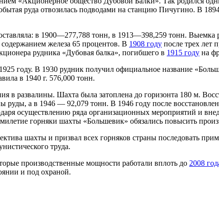
нием «Акционерное общество Дубовой Балки». Так родился одн
обытая руда отвозилась подводами на станцию Пичугино. В 1894
ставляла: в 1900—277,788 тонн, в 1913—398,259 тонн. Выемка 
 содержанием железа 65 процентов. В
1908 году
после трех лет 
акционера рудника «Дубовая балка», погибшего в
1915 году
на ф
1925 году. В 1930 рудник получил официальное название «Больш
вила в 1940 г. 576,000 тонн.
я в развалины. Шахта была затоплена до горизонта 180 м. Восс
ны руды, а в 1946 — 92,079 тонн. В 1946 году после восстанов
одаря осуществлению ряда организационных мероприятий и внед
милетие горняки шахты «Большевик» обязались повысить произво
тива шахты и призвал всех горняков страны последовать приме
нистического труда.
которые производственные мощности работали вплоть до
2008 год
оянии и под охраной.