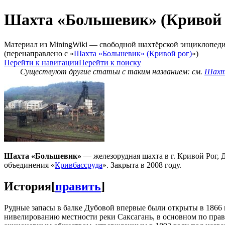
Шахта «Большевик» (Кривой 
Материал из MiningWiki — свободной шахтёрской энциклопед
(перенаправлено с «
Шахта «Большевик» (Кривой рог)
»)
Перейти к навигации
Перейти к поиску
Существуют другие статьи с таким названием: см.
Шахта
Шахта «Большевик»
— железорудная шахта в г. Кривой Рог, 
объединения «
Кривбассруда
». Закрыта в 2008 году.
История
[
править
]
Рудные запасы в балке Дубовой впервые были открыты в 1866
нивелированию местности реки Саксагань, в основном по прав