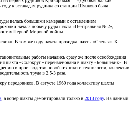
и из первых рудников Криворожья — «Дубовая Балка».
 году к эстакадам рудника со станции Шмаково была
руды велась большими камерами с оставлением
проходки начала добычу руды шахта «Центральная № 2»,
ронтах Первой Мировой войны.
евик». В том же году начата проходка шахты «Слепая». К
тановительные работы начались сразу же после освобождения
ления шахта «Солокруп» переименована в шахту «Большевик». В
рению в производство новой техники и технологии, коллектив
дительность труда в 2,5-3 раза.
ру передовиков. В августе 1960 года коллективу шахты
а
, а копер шахты демонтировали только в
2013 году
. На данный