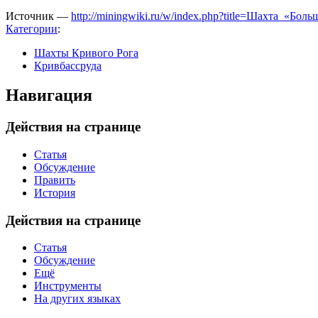
Источник —
http://miningwiki.ru/w/index.php?title=Шахта_«Б
Категории
:
Шахты Кривого Рога
Кривбассруда
Навигация
Действия на странице
Статья
Обсуждение
Править
История
Действия на странице
Статья
Обсуждение
Ещё
Инструменты
На других языках