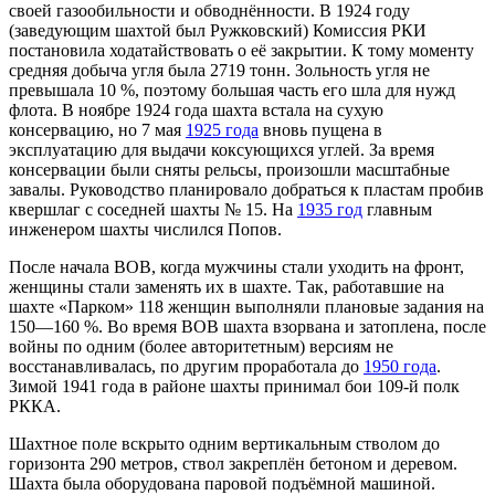
своей газообильности и обводнённости. В 1924 году
(заведующим шахтой был Ружковский) Комиссия РКИ
постановила ходатайствовать о её закрытии. К тому моменту
средняя добыча угля была 2719 тонн. Зольность угля не
превышала 10 %, поэтому большая часть его шла для нужд
флота. В ноябре 1924 года шахта встала на сухую
консервацию, но 7 мая
1925 года
вновь пущена в
эксплуатацию для выдачи коксующихся углей. За время
консервации были сняты рельсы, произошли масштабные
завалы. Руководство планировало добраться к пластам пробив
квершлаг с соседней шахты № 15. На
1935 год
главным
инженером шахты числился Попов.
После начала ВОВ, когда мужчины стали уходить на фронт,
женщины стали заменять их в шахте. Так, работавшие на
шахте «Парком» 118 женщин выполняли плановые задания на
150—160 %. Во время ВОВ шахта взорвана и затоплена, после
войны по одним (более авторитетным) версиям не
восстанавливалась, по другим проработала до
1950 года
.
Зимой 1941 года в районе шахты принимал бои 109-й полк
РККА.
Шахтное поле вскрыто одним вертикальным стволом до
горизонта 290 метров, ствол закреплён бетоном и деревом.
Шахта была оборудована паровой подъёмной машиной.