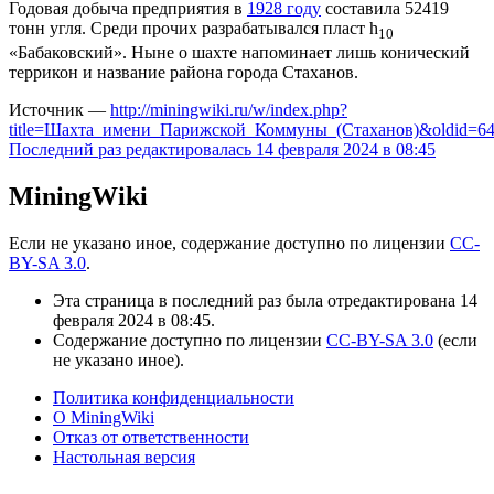
Годовая добыча предприятия в
1928 году
составила 52419
тонн угля. Среди прочих разрабатывался пласт h
10
«Бабаковский». Ныне о шахте напоминает лишь конический
террикон и название района города Стаханов.
Источник —
http://miningwiki.ru/w/index.php?
title=Шахта_имени_Парижской_Коммуны_(Стаханов)&oldid=6
Последний раз редактировалась 14 февраля 2024 в 08:45
MiningWiki
Если не указано иное, содержание доступно по лицензии
CC-
BY-SA 3.0
.
Эта страница в последний раз была отредактирована 14
февраля 2024 в 08:45.
Содержание доступно по лицензии
CC-BY-SA 3.0
(если
не указано иное).
Политика конфиденциальности
О MiningWiki
Отказ от ответственности
Настольная версия