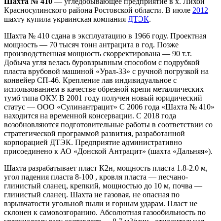
Шахта № 410
— угледобывающее предприятие в х. Лихой
Красносулинского района Ростовской области. В июле
2012
шахту купила украинская компания
ДТЭК
.
Шахта № 410 сдана в эксплуатацию в 1966 году. Проектная
мощность — 70 тысяч тонн антрацита в год. Позже
производственная мощность скорректирована — 90 т.т.
Добыча угля велась буровзрывным способом с подрубкой
пласта врубовой машиной «Урал-33» с ручной погрузкой на
конвейер СП-46. Крепление лав индивидуальное с
использованием в качестве обрезной крепи металлических
тумб типа ОКУ. В 2001 году получен новый юридический
статус — ООО «Сулинантрацит» С 2006 года «Шахта № 410»
находится на временной консервации. С 2018 года
возобновляются подготовительные работы в соответствии со
стратегической программой развития, разработанной
корпорацией ДТЭК. Предприятие административно
присоединено к АО «Донской Антрацит» (шахта «Дальняя»).
Шахта разрабатывает пласт К2н, мощность пласта 1.8-2.0 м,
угол падения пласта 8-100 , кровля пласта — песчано-
глинистый сланец, крепкий, мощностью до 10 м, почва —
глинистый сланец. Шахта не газовая, не опасная по
взрывчатости угольной пыли и горным ударам. Пласт не
склонен к самовозгоранию. Абсолютная газообильность по