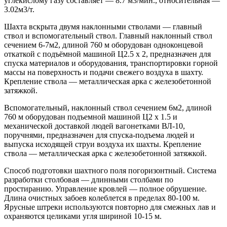
углекислому газу составляет — 8.7 м3/мин., относительная —
3.02м3/т.
Шахта вскрыта двумя наклонными стволами — главный
ствол и вспомогательный ствол. Главный наклонный ствол
сечением 6-7м2, длиной 760 м оборудован одноконцевой
откаткой с подъёмной машиной Ц2.5 x 2, предназначен для
спуска материалов и оборудования, транспортировки горной
массы на поверхность и подачи свежего воздуха в шахту.
Крепление ствола — металлическая арка с железобетонной
затяжкой.
Вспомогательный, наклонный ствол сечением 6м2, длиной
760 м оборудован подъемной машиной Ц2 x 1.5 и
механической доставкой людей вагонетками ВЛ-10,
поручнями, предназначен для спуска-подъема людей и
выпуска исходящей струи воздуха их шахты. Крепление
ствола — металлическая арка с железобетонной затяжкой.
Способ подготовки шахтного поля погоризонтный. Система
разработки столбовая — длинными столбами по
простиранию. Управление кровлей — полное обрушение.
Длина очистных забоев колеблется в пределах 80-100 м.
Ярусные штреки используются повторно для смежных лав и
охраняются целиками угля шириной 10-15 м.