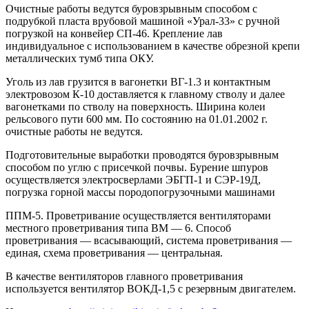
Очистные работы ведутся буровзрывным способом с
подрубкой пласта врубовой машиной «Урал-33» с ручной
погрузкой на конвейер СП-46. Крепление лав
индивидуальное с использованием в качестве обрезной крепи
металлических тумб типа ОКУ.
Уголь из лав грузится в вагонетки ВГ-1.3 и контактным
электровозом К-10 доставляется к главному стволу и далее
вагонетками по стволу на поверхность. Ширина колеи
рельсового пути 600 мм. По состоянию на 01.01.2002 г.
очистные работы не ведутся.
Подготовительные выработки проводятся буровзрывным
способом по углю с присечкой почвы. Бурение шпуров
осуществляется электросверлами ЭБГП-1 и СЭР-19Д,
погрузка горной массы породопогрузочными машинами
ППМ-5. Проветривание осуществляется вентиляторами
местного проветривания типа ВМ — 6. Способ
проветривания — всасывающий, система проветривания —
единая, схема проветривания — центральная.
В качестве вентиляторов главного проветривания
используется вентилятор ВОКД-1,5 с резервным двигателем.