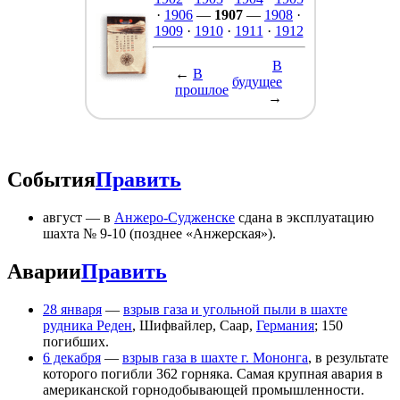
·
1906
—
1907
—
1908
·
1909
·
1910
·
1911
·
1912
В
←
В
будущее
прошлое
→
События
Править
август — в
Анжеро-Судженске
сдана в эксплуатацию
шахта № 9-10 (позднее «Анжерская»).
Аварии
Править
28 января
—
взрыв газа и угольной пыли в шахте
рудника Реден
, Шифвайлер, Саар,
Германия
; 150
погибших.
6 декабря
—
взрыв газа в шахте г. Мононга
, в результате
которого погибли 362 горняка. Самая крупная авария в
американской горнодобывающей промышленности.