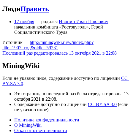
Люди
Править
17 ноября
— родился
Ивонин Иван Павлович
—
начальник комбината «Ростовуголь», Герой
Социалистического Труда.
Источник —
http://miningwiki.ru/w/index.php?
title=1907_год&oldid=59231
Последний раз редактировалась 13 октября 2021 в 22:08
MiningWiki
Если не указано иное, содержание доступно по лицензии
CC-
BY-SA 3.0
.
Эта страница в последний раз была отредактирована 13
октября 2021 в 22:08.
Содержание доступно по лицензии
CC-BY-SA 3.0
(если
не указано иное).
Политика конфиденциальности
О MiningWiki
Отказ от ответственности