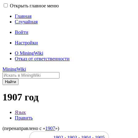
Открыть главное меню
Главная
Случайная
Войти
Настройки
О MiningWiki
Отказ от ответственности
MiningWiki
Найти
1907 год
Язык
Править
(перенаправлено с «
1907
»)
1902
·
1903
·
1904
·
1905