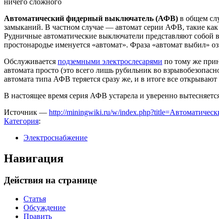
ничего сложного
Автоматический фидерный выключатель (АФВ)
в общем слу
замыканий. В частном случае — автомат серии АФВ, такие ка
Рудничные автоматические выключатели представляют собой в
простонародье именуется «автомат». Фраза «автомат выбил» оз
Обслуживается
подземными электрослесарями
по тому же прин
автомата просто (это всего лишь рубильник во взрывобезопасн
автомата типа АФВ теряется сразу же, и в итоге все открываю
В настоящее время серия АФВ устарела и уверенно вытесняетс
Источник —
http://miningwiki.ru/w/index.php?title=Автомати
Категория
:
Электроснабжение
Навигация
Действия на странице
Статья
Обсуждение
Править