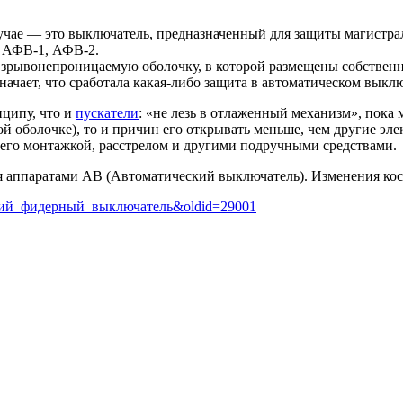
чае — это выключатель, предназначенный для защиты магистрал
к АФВ-1, АФВ-2.
зрывонепроницаемую оболочку, в которой размещены собственн
начает, что сработала какая-либо защита в автоматическом выкл
ципу, что и
пускатели
: «не лезь в отлаженный механизм», пока 
ой оболочке), то и причин его открывать меньше, чем другие э
т его монтажкой, расстрелом и другими подручными средствами.
я аппаратами АВ (Автоматический выключатель). Изменения кос
ческий_фидерный_выключатель&oldid=29001