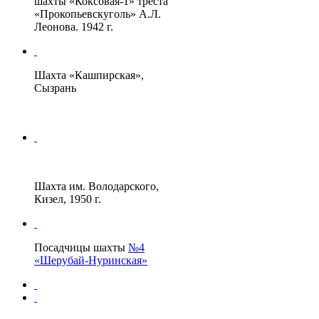
шахты «Коксовая-1» треста
«Прокопьевскуголь» А.Л.
Леонова. 1942 г.
Шахта «Кашпирская»,
Сызрань
Шахта им. Володарского,
Кизел, 1950 г.
Посадчицы шахты
№4
«Шерубай-Нуринская»