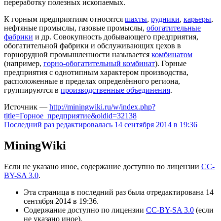
переработку полезных ископаемых.
К горным предприятиям относятся
шахты
,
рудники
,
карьеры
,
нефтяные промыслы, газовые промыслы,
обогатительные
фабрики
и др. Совокупность добывающего предприятия,
обогатительной фабрики и обслуживающих цехов в
горнорудной промышленности называется
комбинатом
(например,
горно-обогатительный комбинат
). Горные
предприятия с однотипным характером производства,
расположенные в пределах определённого региона,
группируются в
производственные объединения
.
Источник —
http://miningwiki.ru/w/index.php?
title=Горное_предприятие&oldid=32138
Последний раз редактировалась 14 сентября 2014 в 19:36
MiningWiki
Если не указано иное, содержание доступно по лицензии
CC-
BY-SA 3.0
.
Эта страница в последний раз была отредактирована 14
сентября 2014 в 19:36.
Содержание доступно по лицензии
CC-BY-SA 3.0
(если
не указано иное).