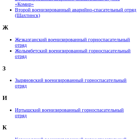
«Комир»
Второй военизированный аварийно-спасательный отряд
(Шахтинск)
Ж
Жезказганский военизированный горноспасательный
отряд
Жолымбетский военизированный горноспасательный
отряд
З
Зыряновский военизированный горноспасательный
отряд
И
Иртышский военизированный горноспасательный
отряд
К