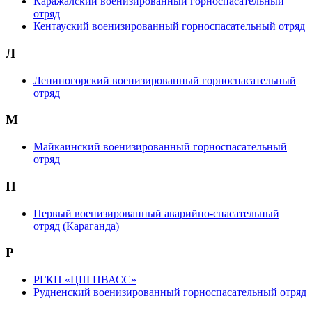
Каражалский военизированный горноспасательный
отряд
Кентауский военизированный горноспасательный отряд
Л
Лениногорский военизированный горноспасательный
отряд
М
Майкаинский военизированный горноспасательный
отряд
П
Первый военизированный аварийно-спасательный
отряд (Караганда)
Р
РГКП «ЦШ ПВАСС»
Рудненский военизированный горноспасательный отряд