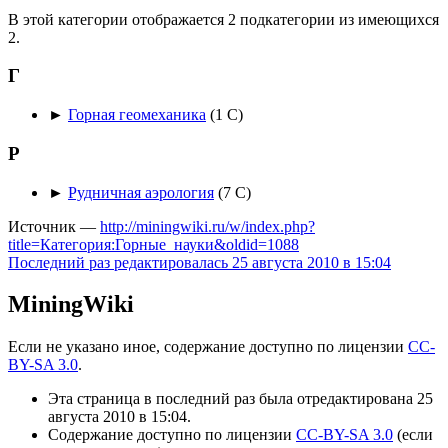
В этой категории отображается 2 подкатегории из имеющихся
2.
Г
►
Горная геомеханика
‎
(1 С)
Р
►
Рудничная аэрология
‎
(7 С)
Источник —
http://miningwiki.ru/w/index.php?
title=Категория:Горные_науки&oldid=1088
Последний раз редактировалась 25 августа 2010 в 15:04
MiningWiki
Если не указано иное, содержание доступно по лицензии
CC-
BY-SA 3.0
.
Эта страница в последний раз была отредактирована 25
августа 2010 в 15:04.
Содержание доступно по лицензии
CC-BY-SA 3.0
(если