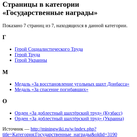
Страницы в категории
«Государственные награды»
Показано 7 страниц из 7, находящихся в данной категории.
Г
Герой Социалистического Труда
Герой Труда
Герой Украины
М
Медаль «За восстановление угольных шахт Донбасса»
Медаль «За спасение погибавших»
О
Орден «За доблестный шахтёрский труд» (Кузбасс)
Орден «За доблестный шахтёрский труд» (Украина)
Источник —
http://miningwiki.ru/w/index.php?
title=Категория:Государственные_награды&oldid=3190