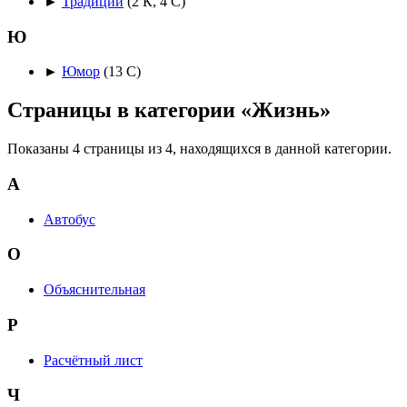
►
Традиции
‎
(2 К, 4 С)
Ю
►
Юмор
‎
(13 С)
Страницы в категории «Жизнь»
Показаны 4 страницы из 4, находящихся в данной категории.
А
Автобус
О
Объяснительная
Р
Расчётный лист
Ч