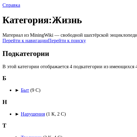
Справка
Категория:Жизнь
Материал из MiningWiki — свободной шахтёрской энциклопед
Перейти к навигации
Перейти к поиску
Подкатегории
В этой категории отображается 4 подкатегории из имеющихся 4
Б
►
Быт
‎
(9 С)
Н
►
Нарушения
‎
(1 К, 2 С)
Т