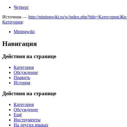
Четверг
Источник —
http://miningwiki.ru/w/index.php?title=Категория:Ж
Категория
:
Miningwiki
Навигация
Действия на странице
Категория
Обсуждение
Править
История
Действия на странице
Категория
Обсуждение
Ещё
Инструменты
На других языках