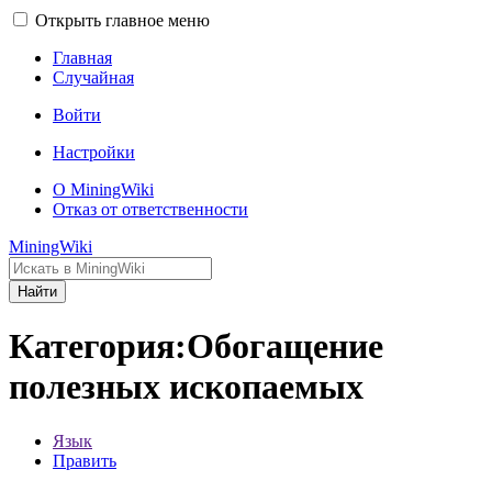
Открыть главное меню
Главная
Случайная
Войти
Настройки
О MiningWiki
Отказ от ответственности
MiningWiki
Найти
Категория:Обогащение
полезных ископаемых
Язык
Править