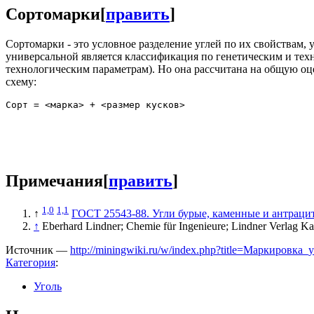
Сортомарки
[
править
]
Сортомарки - это условное разделение углей по их свойствам,
универсальной является классификация по генетическим и тех
технологическим параметрам). Но она рассчитана на общую оц
схему:
Примечания
[
править
]
1,0
1,1
↑
ГОСТ 25543-88. Угли бурые, каменные и антраци
↑
Eberhard Lindner; Chemie für Ingenieure; Lindner Verlag Kar
Источник —
http://miningwiki.ru/w/index.php?title=Маркировка
Категория
:
Уголь