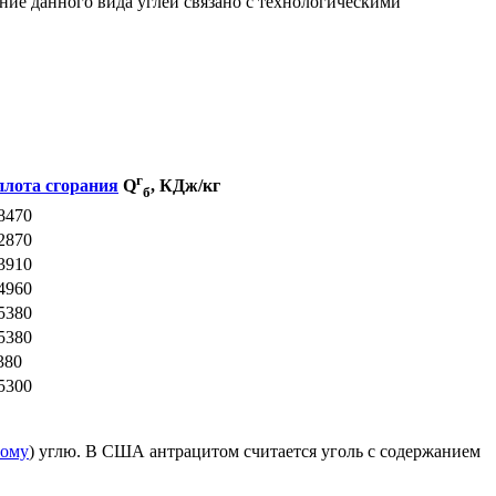
ние данного вида углей связано с технологическими
г
плота сгорания
Q
, КДж/кг
б
8470
2870
3910
4960
5380
5380
380
5300
ному
) углю. В США антрацитом считается уголь с содержанием