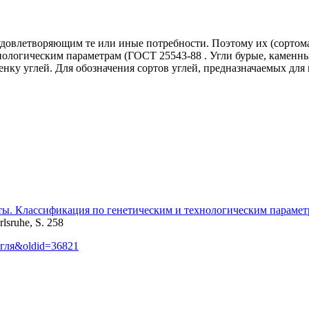
 удовлетворяющим те или иные потребности. Поэтому их (сортом
нологическим параметрам (ГОСТ 25543-88 . Угли бурые, каменн
енку углей. Для обозначения сортов углей, предназначаемых дл
ты. Классификация по генетическим и технологическим параме
lsruhe, S. 258
_угля&oldid=36821