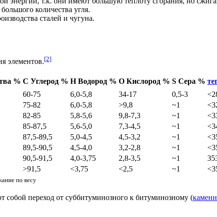
й энергии, т.к. они имеют большую теплоту сгорания, но сжига
большого количества угля.
оизводства сталей и чугуна.
[2]
я элементов.
ства %
C Углерод %
H Водород %
O Кислород %
S Сера %
те
60-75
6,0-5,8
34-17
0,5-3
<2
75-82
6,0-5,8
>9,8
~1
<3
82-85
5,8-5,6
9,8-7,3
~1
<3
85-87,5
5,6-5,0
7,3-4,5
~1
<3
87,5-89,5
5,0-4,5
4,5-3,2
~1
<3
89,5-90,5
4,5-4,0
3,2-2,8
~1
<3
90,5-91,5
4,0-3,75
2,8-3,5
~1
35
>91,5
<3,75
<2,5
~1
<3
ание по весу
т собой переход от суббитуминозного к битуминозному (
камен