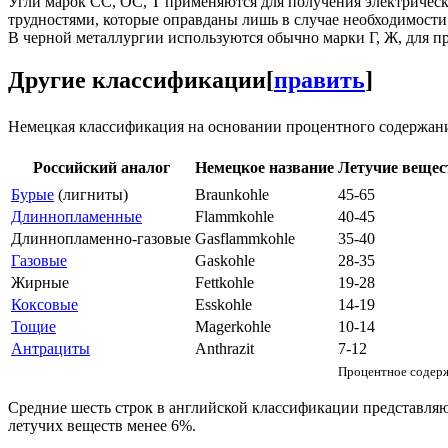
Угли марок СС, ОС, Т применяются для получения электрическо
трудностями, которые оправданы лишь в случае необходимости 
В черной металлургии используются обычно марки Г, Ж, для пр
Другие классификации
[
править
]
Немецкая классификация на основании процентного содержани
Российский аналог
Немецкое название
Летучие веще
Бурые
(лигниты)
Braunkohle
45-65
Длиннопламенные
Flammkohle
40-45
Длиннопламенно-газовые
Gasflammkohle
35-40
Газовые
Gaskohle
28-35
Жирные
Fettkohle
19-28
Коксовые
Esskohle
14-19
Тощие
Magerkohle
10-14
Антрациты
Anthrazit
7-12
Процентное содерж
Средние шесть строк в английской классификации представляю
летучих веществ менее 6%.