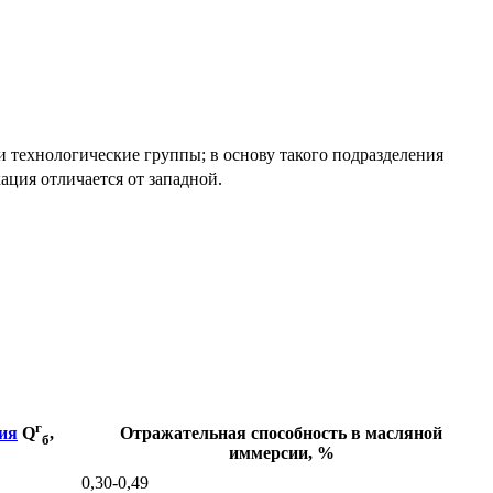
 и технологические группы; в основу такого подразделения
ция отличается от западной.
г
Отражательная способность в масляной
ния
Q
,
б
иммерсии, %
0,30-0,49