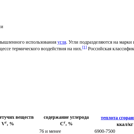
ии
омышленного использования
угля
. Угли подразделяются на марки
[1]
цессе термического воздействия на
них.
Российская классифика
етучих веществ
содержание углерода
теплота сгора
г
г
V
, %
С
, %
ккал/кг
76 и менее
6900-7500