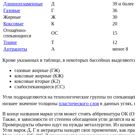
Длиннопламенные
Д
39 и более
Газовые
Г
36
Жирные
Ж
30
Коксовые
К
20
Отощённо-
ОС
15
спекающиеся
Тощие
Т
12
Антрациты
А
менее 8
Кроме указанных в таблице, в некоторых бассейнах выделяют
газовые жирные (ГЖ)
коксовые жирные (КЖ)
коксовые вторые (K2)
слабоспекающиеся (СС)
Угли подразделяются на технологические группы по спекающе
низшее значение толщины
пластического слоя
в данных углях,
В конце названия марки угля может стоять аббревиатура ОК (О
Также, в зависимости от степени обогащения угли делятся на 
Промпродукты обычно идут на нужды металлургии. Из шламов 
Угли марок Д, Г и антрациты находят свое применение, как прав