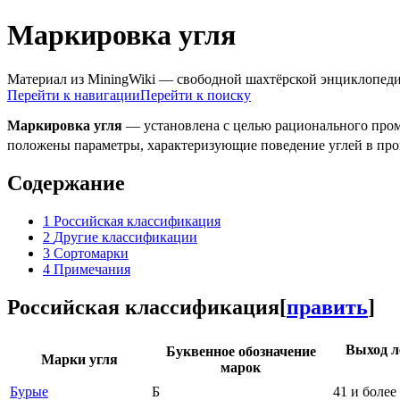
Маркировка угля
Материал из MiningWiki — свободной шахтёрской энциклопед
Перейти к навигации
Перейти к поиску
Маркировка угля
— установлена с целью рационального пр
положены параметры, характеризующие поведение углей в про
Содержание
1
Российская классификация
2
Другие классификации
3
Сортомарки
4
Примечания
Российская классификация
[
править
]
Выход л
Буквенное обозначение
Марки угля
марок
Бурые
Б
41 и более