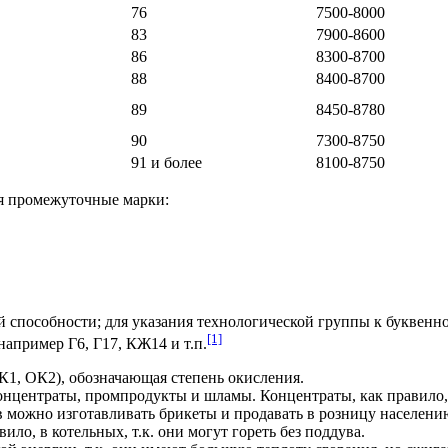
76
7500-8000
83
7900-8600
86
8300-8700
88
8400-8700
89
8450-8780
90
7300-8750
91 и более
8100-8750
ся промежуточные марки:
й способности; для указания технологической группы к буквен
[1]
 например Г6, Г17, КЖ14 и
т.п.
К1, ОК2), обозначающая степень окисления.
концентраты, промпродукты и шламы. Концентраты, как правило,
можно изготавливать брикеты и продавать в розницу населению
ило, в котельных, т.к. они могут гореть без поддува.