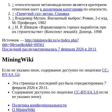
↑
относительное метановыделение является критерием
отнесения шахт
к различным категориям
по опасности.
↑
«Гремучий газ» метан. Справка
↑
Владимир Мухин. Внезапный выброс: Роман, 2-е изд.
М. Профиздат, 1982
↑
Н. Р. Шевцов «Взрывозащита горных выработок при
их строительстве» (Конспект лекций): Донецк. 1998
Источник —
http://miningwiki.ru/w/index.php?
title=Метан&oldid=69561
Последний раз редактировалась 7 февраля 2026 в 20:11
MiningWiki
Если не указано иное, содержание доступно по лицензии
CC-
BY-SA 3.0
.
Эта страница в последний раз была отредактирована 7
февраля 2026 в 20:11.
Содержание доступно по лицензии
CC-BY-SA 3.0
(если
не указано иное).
Политика конфиденциальности
О MiningWiki