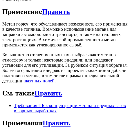
Применение
Править
Метан горюч, что обуславливает возможность его применения
в качестве топлива. Возможно использование метана для
заправки автомобильного транспорта, а также на тепловых
электростанциях. В химической промышленности метан
применяется как углеводородное сырьё.
Большинство отечественных шахт выбрасывают метан в
атмосферу и только некоторые внедрили или внедряют
установки для его утилизации. За рубежом ситуация обратная.
Более того, активно внедряются проекты скважинной добычи
пластового метана, в том числе в рамках предварительной
дегазации
шахтных полей
.
См. также
Править
Требования ПБ к концентрации метана и вредных газов
в горных выработках
Примечания
Править