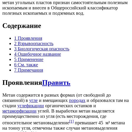
метан угольных пластов признан самостоятельным полезным
ископаемым и внесен в Общероссийский классификатор
полезных ископаемых и подземных вод.
Содержание
1
Проявления
2
Взрывоопасность
3
Биологическая опасность
4
Ошибочное название
5
Применение
6
См. также
7
Примечания
Проявления
Править
Метан содержится в разных формах (от свободной до
связанной) в
угле
и вмещающих
породах
и образовался там на
стадии
углефикации
органических останков и
метаморфизации
углей. В выработки метан выделяется
преимущественно из угля (есть месторождения, где
[1]
относительное метановыделение
превышает 45 м³ метана
на тонну угля, отмечены также случаи метановыделения