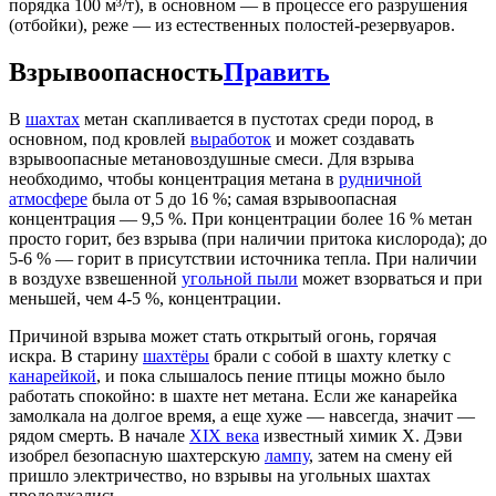
порядка 100 м³/т), в основном — в процессе его разрушения
(отбойки), реже — из естественных полостей-резервуаров.
Взрывоопасность
Править
В
шахтах
метан скапливается в пустотах среди пород, в
основном, под кровлей
выработок
и может создавать
взрывоопасные метановоздушные смеси. Для взрыва
необходимо, чтобы концентрация метана в
рудничной
атмосфере
была от 5 до 16 %; самая взрывоопасная
концентрация — 9,5 %. При концентрации более 16 % метан
просто горит, без взрыва (при наличии притока кислорода); до
5-6 % — горит в присутствии источника тепла. При наличии
в воздухе взвешенной
угольной пыли
может взорваться и при
меньшей, чем 4-5 %, концентрации.
Причиной взрыва может стать открытый огонь, горячая
искра. В старину
шахтёры
брали с собой в шахту клетку с
канарейкой
, и пока слышалось пение птицы можно было
работать спокойно: в шахте нет метана. Если же канарейка
замолкала на долгое время, а еще хуже — навсегда, значит —
рядом смерть. В начале
XIX века
известный химик Х. Дэви
изобрел безопасную шахтерскую
лампу
, затем на смену ей
пришло электричество, но взрывы на угольных шахтах
продолжались.