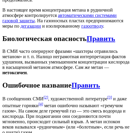
В настоящее время концентрация метана в рудничной
атмосфере контролируется
автоматическими системами
газовой защиты
. На газоносных пластах предпринимаются
меры по
дегазации
и изолированному
газоотводу
.
Биологическая опасность
Править
В СМИ часто оперируют фразами «шахтеры отравились
метаном» и т. п. Налицо неграмотная интерпретация фактов
удушения, вызванных уменьшением концентрации кислорода
в насыщенной метаном атмосфере. Сам же метан —
нетоксичен
.
Ошибочное название
Править
[2]
[3]
В сообщениях СМИ
, художественной литературе
и даже
[4]
опытные горняки
метан ошибочно называют «гремучим
газом». На самом деле гремучий газ — это смесь водорода и
кислорода. При поджигании они соединяются почти
мгновенно, происходит сильный взрыв. А метан испокон
веков назывался «рудничным» (или «болотным», если речь не
о шахте) газом.