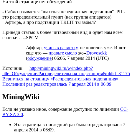
На этой странице нет обсуждений.
- Сабж называется "шахтная передвижная подстанция". РП -
это распределительный пункт (как группа аппаратов).
- Афтырь, а про подстанции ТКШТ ты забыл?
Приведи статью в более читабельный вид и будет нам всем
счастье… --SPCM
Аффтар,
учись в разметку
, не новичок уже. И вот
еще что —
правьте смело
же--
Drovosekk
(
обсуждение
) 06:06, 7 апреля 2014 (UTC)
Источник —
http://miningwiki.ru/w/index.php?
title=Обсуждение:Распределительная_подстанция&oldid=31175
Вернуться на страницу «Распределительная подстанция».
Последний раз редактировалась 7 апреля 2014 в 06:09
MiningWiki
Если не указано иное, содержание доступно по лицензии
CC-
BY-SA 3.0
.
Эта страница в последний раз была отредактирована 7
апреля 2014 в 06:09.