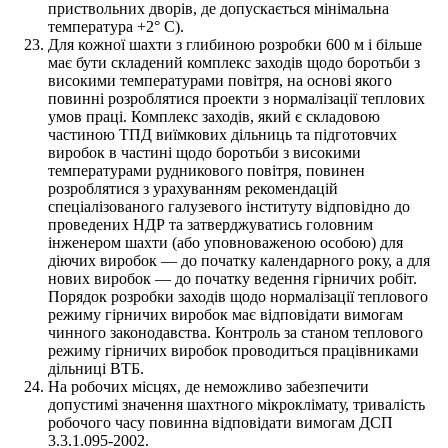
приствольних дворів, де допускається мінімальна
температура +2° C).
Для кожної шахти з глибиною розробки 600 м і більше
має бути складений комплекс заходів щодо боротьби з
високими температурами повітря, на основі якого
повинні розроблятися проекти з нормалізації теплових
умов праці. Комплекс заходів, який є складовою
частиною ТПД виїмкових дільниць та підготовчих
виробок в частині щодо боротьби з високими
температурами рудникового повітря, повинен
розроблятися з урахуванням рекомендацій
спеціалізованого галузевого інституту відповідно до
проведених НДР та затверджуватись головним
інженером шахти (або уповноваженою особою) для
діючих виробок — до початку календарного року, а для
нових виробок — до початку ведення гірничих робіт.
Порядок розробки заходів щодо нормалізації теплового
режиму гірничих виробок має відповідати вимогам
чинного законодавства. Контроль за станом теплового
режиму гірничих виробок проводиться працівниками
дільниці ВТБ.
На робочих місцях, де неможливо забезпечити
допустимі значення шахтного мікроклімату, тривалість
робочого часу повинна відповідати вимогам ДСП
3.3.1.095-2002.