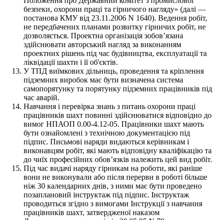
Положення про Державний комітет з промислової
безпеки, охорони праці та гірничого нагляду» (далі —
постанова КМУ від 23.11.2006 N 1640). Ведення робіт,
не передбачених планами розвитку гірничих робіт, не
дозволяється. Проектна організація зобов’язана
здійснювати авторський нагляд за виконанням
проектних рішень під час будівництва, експлуатації та
ліквідації шахти і її об'єктів.
У ТПД виїмкових дільниць, проведення та кріплення
підземних виробок має бути визначена система
самопорятунку та порятунку підземних працівників під
час аварій.
Навчання і перевірка знань з питань охорони праці
працівників шахт повинні здійснюватися відповідно до
вимог НПАОП 0.00-4.12-05. Працівники шахт мають
бути ознайомлені з технічною документацією під
підпис. Письмові наряди видаються керівникам і
виконавцям робіт, які мають відповідну кваліфікацію та
до чиїх професійних обов’язків належить цей вид робіт.
Під час видачі наряду гірникам на роботи, які раніше
вони не виконували або після перерви в роботі більше
ніж 30 календарних днів, з ними має бути проведено
позаплановий інструктаж під підпис. Інструктаж
проводиться згідно з вимогами Інструкції з навчання
працівників шахт, затвердженої наказом