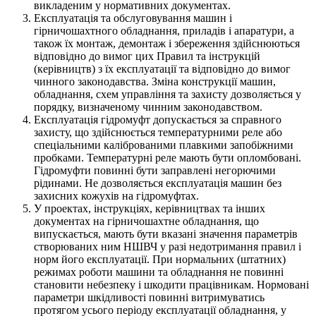
викладеним у нормативних документах.
Експлуатація та обслуговування машин і
гірничошахтного обладнання, приладів і апаратури, а
також їх монтаж, демонтаж і збереження здійснюються
відповідно до вимог цих Правил та інструкцій
(керівництв) з їх експлуатації та відповідно до вимог
чинного законодавства. Зміна конструкції машин,
обладнання, схем управління та захисту дозволяється у
порядку, визначеному чинним законодавством.
Експлуатація гідромуфт допускається за справного
захисту, що здійснюється температурними реле або
спеціальними каліброваними плавкими запобіжними
пробками. Температурні реле мають бути опломбовані.
Гідромуфти повинні бути заправлені негорючими
рідинами. Не дозволяється експлуатація машин без
захисних кожухів на гідромуфтах.
У проектах, інструкціях, керівництвах та інших
документах на гірничошахтне обладнання, що
випускається, мають бути вказані значення параметрів
створюваних ним НШВЧ у разі недотримання правил і
норм його експлуатації. При нормальних (штатних)
режимах роботи машини та обладнання не повинні
становити небезпеку і шкодити працівникам. Нормовані
параметри шкідливості повинні витримуватись
протягом усього періоду експлуатації обладнання, у