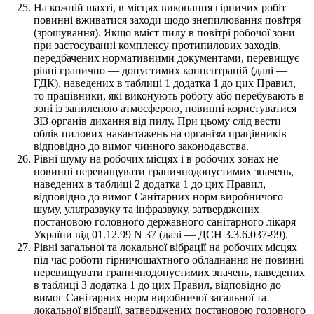
На кожній шахті, в місцях виконання гірничих робіт
повинні вживатися заходи щодо знепилювання повітря
(зрошування). Якщо вміст пилу в повітрі робочої зони
при застосуванні комплексу протипилових заходів,
передбачених нормативними документами, перевищує
рівні гранично — допустимих концентрацій (далі —
ГДК), наведених в таблиці 1 додатка 1 до цих Правил,
то працівники, які виконують роботу або перебувають в
зоні із запиленою атмосферою, повинні користуватися
ЗІЗ органів дихання від пилу. При цьому слід вести
облік пилових навантажень на організм працівників
відповідно до вимог чинного законодавства.
Рівні шуму на робочих місцях і в робочих зонах не
повинні перевищувати граничнодопустимих значень,
наведених в таблиці 2 додатка 1 до цих Правил,
відповідно до вимог Санітарних норм виробничого
шуму, ультразвуку та інфразвуку, затверджених
постановою головного державного санітарного лікаря
України від 01.12.99 N 37 (далі — ДСН 3.3.6.037-99).
Рівні загальної та локальної вібрації на робочих місцях
під час роботи гірничошахтного обладнання не повинні
перевищувати граничнодопустимих значень, наведених
в таблиці 3 додатка 1 до цих Правил, відповідно до
вимог Санітарних норм виробничої загальної та
локальної вібрації, затверджених постановою головного