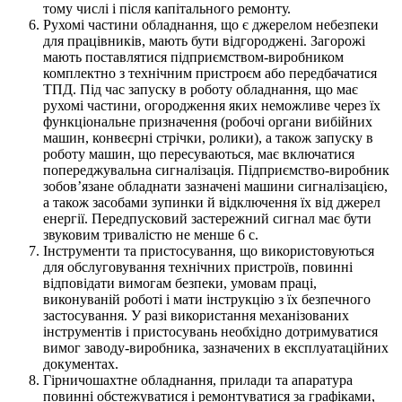
тому числі і після капітального ремонту.
Рухомі частини обладнання, що є джерелом небезпеки
для працівників, мають бути відгороджені. Загорожі
мають поставлятися підприємством-виробником
комплектно з технічним пристроєм або передбачатися
ТПД. Під час запуску в роботу обладнання, що має
рухомі частини, огородження яких неможливе через їх
функціональне призначення (робочі органи вибійних
машин, конвеєрні стрічки, ролики), а також запуску в
роботу машин, що пересуваються, має включатися
попереджувальна сигналізація. Підприємство-виробник
зобов’язане обладнати зазначені машини сигналізацією,
а також засобами зупинки й відключення їх від джерел
енергії. Передпусковий застережний сигнал має бути
звуковим тривалістю не менше 6 с.
Інструменти та пристосування, що використовуються
для обслуговування технічних пристроїв, повинні
відповідати вимогам безпеки, умовам праці,
виконуваній роботі і мати інструкцію з їх безпечного
застосування. У разі використання механізованих
інструментів і пристосувань необхідно дотримуватися
вимог заводу-виробника, зазначених в експлуатаційних
документах.
Гірничошахтне обладнання, прилади та апаратура
повинні обстежуватися і ремонтуватися за графіками,