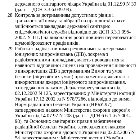
державного санітарного лікаря України від 01.12.99 N 39
(далі — ДСН 3.3.6.039-99).
Контроль за дотриманням допустимих рівнів і
тривалості дії шуму та вібрації на працівників шахт
здійснюється закладами державної санітарно-
епідеміологічної служби відповідно до ДСП 3.3.1.095-
2002. У ТПД на виконання робіт повинен передбачатися
шумовіброзахист працівників.
Роботи з радіоактивними речовинами та джерелами
іонізуючих випромінювань (ДІВ), зокрема з
радіоізотопними приладами, мають проводитися за
наявності відповідної ліцензії на провадження діяльності
з використання ДІВ з дотриманням Вимог та умов
безпеки (ліцензійних умов) провадження діяльності з
використання джерел іонізуючого випромінювання,
затверджених наказом Держатомрегулювання від
02.12.2002 N 125, зареєстрованих у Міністерстві юстиції
України 17.12.2002 за N 978/7266, відповідно до вимог
Норм радіаційної безпеки України (НРБУ-97),
затверджених наказом Міністерства охорони здоров’я
України від 14.07.97 N 208 (далі — ДГН 6.6.1.-6.5.001-
98), та Основних санітарних правил забезпечення
радіаційної безпеки України, затверджених наказом
Міністерства охорони здоров’я України від 02.02.2005 N
54, зареєстрованим у Міністерстві юстиції України