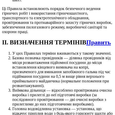
Ці Правила встановлюють порядок безпечного ведення
гірничих робіт і використання гірничошахтного,
транспортного та електротехнічного обладнання,
провітрювання та протиаварійного захисту гірничих виробок,
забезпечення пилогазового режиму, виробничої санітарії та
охорони праці.
II. ВИЗНАЧЕННЯ ТЕРМІНІВ
Править
У цих Правилах терміни вживаються у такому значенні.
Базова позначка провідників — ділянка провідників від
місця розвантаження підйомної посудини до місця
встановлення кінцевого вимикача на копрі,
призначеного для вмикання запобіжного гальма під час
підіймання посудини на 0,5 м вище рівня верхнього
приймального майданчика (нормальне положення при
розвантажуванні).
Виїмкова дільниця — відособлено провітрювана очисна
виробка і прилеглі до неї підготовчі виробки (за
послідовного провітрювання — дві очисні виробки з
прилеглими до них підготовчими виробками).
Головна водовідливна установка — установка, що
відкачує приплив води з будь-якого горизонту шахти або