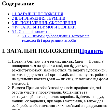
Содержание
1
I. ЗАГАЛЬНІ ПОЛОЖЕННЯ
2
II. ВИЗНАЧЕННЯ ТЕРМІНІВ
3
III. ПОЗНАЧЕННЯ, СКОРОЧЕННЯ
4
IV. ЗАГАЛЬНІ ВИМОГИ БЕЗПЕКИ
5
1. Основні положення
5.1
2. Вимоги до обладнання, матеріалів,
технологій і програмних засобів
I. ЗАГАЛЬНІ ПОЛОЖЕННЯ
Править
Правила безпеки у вугільних шахтах (далі — Правила)
поширюються на діючі та такі, що будуються,
реконструюються, закриваються, та закриті гідрозахисні
шахти, підприємства і організації, які виконують роботи
на вугільних шахтах (далі — шахти), незалежно від форм
власності.
Вимоги Правил обов’язкові для всіх працівників, які
беруть участь у проектуванні, будівництві та
експлуатації шахт, гірничих виробок, будівель, споруд,
машин, обладнання, приладів і матеріалів, а також для
осіб, робота або навчання яких пов’язані з відвідуванням
шахт.