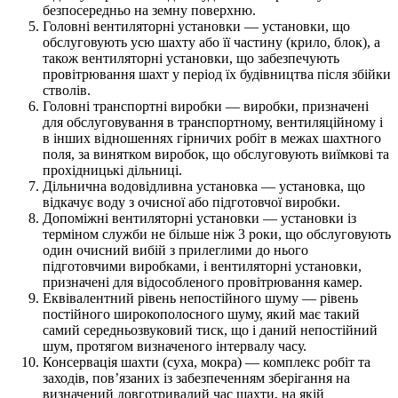
безпосередньо на земну поверхню.
Головні вентиляторні установки — установки, що
обслуговують усю шахту або її частину (крило, блок), а
також вентиляторні установки, що забезпечують
провітрювання шахт у період їх будівництва після збійки
стволів.
Головні транспортні виробки — виробки, призначені
для обслуговування в транспортному, вентиляційному і
в інших відношеннях гірничих робіт в межах шахтного
поля, за винятком виробок, що обслуговують виїмкові та
прохідницькі дільниці.
Дільнична водовідливна установка — установка, що
відкачує воду з очисної або підготовчої виробки.
Допоміжні вентиляторні установки — установки із
терміном служби не більше ніж 3 роки, що обслуговують
один очисний вибій з прилеглими до нього
підготовчими виробками, і вентиляторні установки,
призначені для відособленого провітрювання камер.
Еквівалентний рівень непостійного шуму — рівень
постійного широкополосного шуму, який має такий
самий середньозвуковий тиск, що і даний непостійний
шум, протягом визначеного інтервалу часу.
Консервація шахти (суха, мокра) — комплекс робіт та
заходів, пов’язаних із забезпеченням зберігання на
визначений довготривалий час шахти, на якій