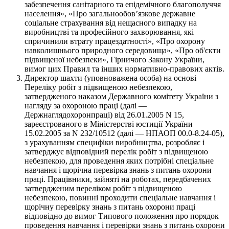
забезпечення санітарного та епідемічного благополуччя
населення», «Про загальнообов’язкове державне
соціальне страхування від нещасного випадку на
виробництві та професійного захворювання, які
спричинили втрату працездатності», «Про охорону
навколишнього природного середовища», «Про об'єкти
підвищеної небезпеки», Гірничого Закону України,
вимог цих Правил та інших нормативно-правових актів.
Директор шахти (уповноважена особа) на основі
Переліку робіт з підвищеною небезпекою,
затвердженого наказом Державного комітету України з
нагляду за охороною праці (далі —
Держнаглядохоронпраці) від 26.01.2005 N 15,
зареєстрованого в Міністерстві юстиції України
15.02.2005 за N 232/10512 (далі — НПАОП 00.0-8.24-05),
з урахуванням специфіки виробництва, розробляє і
затверджує відповідний перелік робіт з підвищеною
небезпекою, для проведення яких потрібні спеціальне
навчання і щорічна перевірка знань з питань охорони
праці. Працівники, зайняті на роботах, передбачених
затвердженим переліком робіт з підвищеною
небезпекою, повинні проходити спеціальне навчання і
щорічну перевірку знань з питань охорони праці
відповідно до вимог Типового положення про порядок
проведення навчання і перевірки знань з питань охорони