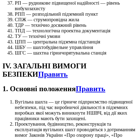
РП — рудникове підвищеної надійності — рівень
вибухозахисту
РПП — розподільний підземний пункт
СПЖ — струмопровідна жила
ТДР — технічно досяжний рівень
ТПД — технологічна проектна документація
ТУ — технічні умови
ЦПП — центральна підземна підстанція
ШБУ — шахтобудівельне управління
ШГС — шахтна гірничорятувальна станція
IV. ЗАГАЛЬНІ ВИМОГИ
БЕЗПЕКИ
Править
1. Основні положення
Править
Вугільна шахта — це гірниче підприємство підвищеної
небезпеки, під час виробничої діяльності в підземних
виробках якої можуть виникнути НШВЧ, від дії яких
працівники мають бути захищені.
Проектування, будівництво, реконструкція та
експлуатація вугільних шахт проводяться з дотриманням
вимог Законів України «Про охорону праці», «Про