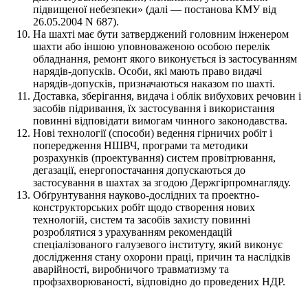
підвищеної небезпеки» (далі — постанова КМУ від
26.05.2004 N 687).
На шахті має бути затверджений головним інженером
шахти або іншою уповноваженою особою перелік
обладнання, ремонт якого виконується із застосуванням
нарядів-допусків. Особи, які мають право видачі
нарядів-допусків, призначаються наказом по шахті.
Доставка, зберігання, видача і облік вибухових речовин і
засобів підривання, їх застосування і використання
повинні відповідати вимогам чинного законодавства.
Нові технології (способи) ведення гірничих робіт і
попередження НШВЧ, програми та методики
розрахунків (проектування) систем провітрювання,
дегазації, енергопостачання допускаються до
застосування в шахтах за згодою Держгірпромнагляду.
Обґрунтування науково-дослідних та проектно-
конструкторських робіт щодо створення нових
технологій, систем та засобів захисту повинні
розроблятися з урахуванням рекомендацій
спеціалізованого галузевого інституту, який виконує
дослідження стану охорони праці, причин та наслідків
аварійності, виробничого травматизму та
профзахворюваності, відповідно до проведених НДР.