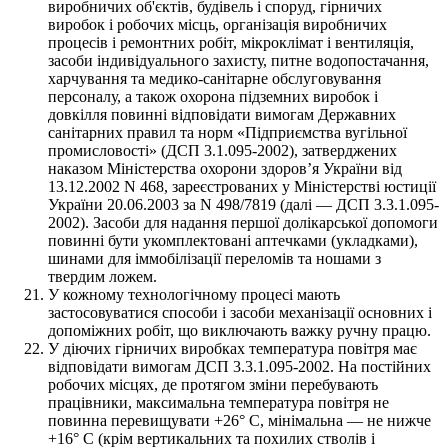
виробничих об'єктів, будівель і споруд, гірничих
виробок і робочих місць, організація виробничих
процесів і ремонтних робіт, мікроклімат і вентиляція,
засоби індивідуального захисту, питне водопостачання,
харчування та медико-санітарне обслуговування
персоналу, а також охорона підземних виробок і
довкілля повинні відповідати вимогам Державних
санітарних правил та норм «Підприємства вугільної
промисловості» (ДСП 3.1.095-2002), затверджених
наказом Міністерства охорони здоров’я України від
13.12.2002 N 468, зареєстрованих у Міністерстві юстиції
України 20.06.2003 за N 498/7819 (далі — ДСП 3.3.1.095-
2002). Засоби для надання першої долікарської допомоги
повинні бути укомплектовані аптечками (укладками),
шинами для іммобілізації переломів та ношами з
твердим ложем.
У кожному технологічному процесі мають
застосовуватися способи і засоби механізації основних і
допоміжних робіт, що виключають важку ручну працю.
У діючих гірничих виробках температура повітря має
відповідати вимогам ДСП 3.3.1.095-2002. На постійних
робочих місцях, де протягом зміни перебувають
працівники, максимальна температура повітря не
повинна перевищувати +26° C, мінімальна — не нижче
+16° C (крім вертикальних та похилих стволів і