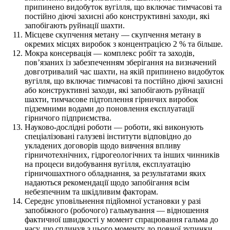
припинено видобуток вугілля, що включає тимчасові та
постійно діючі захисні або конструктивні заходи, які
запобігають руйнації шахти.
Місцеве скупчення метану — скупчення метану в
окремих місцях виробок з концентрацією 2 % та більше.
Мокра консервація — комплекс робіт та заходів,
пов’язаних із забезпеченням зберігання на визначений
довготривалий час шахти, на якій припинено видобуток
вугілля, що включає тимчасові та постійно діючі захисні
або конструктивні заходи, які запобігають руйнації
шахти, тимчасове підтоплення гірничих виробок
підземними водами до поновлення експлуатації
гірничого підприємства.
Науково-дослідні роботи — роботи, які виконують
спеціалізовані галузеві інститути відповідно до
укладених договорів щодо вивчення впливу
гірничотехнічних, гідрогеологічних та інших чинників
на процеси видобування вугілля, експлуатацію
гірничошахтного обладнання, за результатами яких
надаються рекомендації щодо запобігання всім
небезпечним та шкідливим факторам.
Середнє уповільнення підйомної установки у разі
запобіжного (робочого) гальмування — відношення
фактичної швидкості у момент спрацювання гальма до
часу, що сплинув з цього моменту до повної зупинки