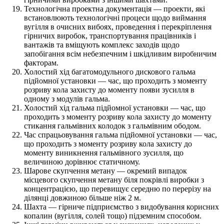
Технологічна проектна документація — проекти, які
встановлюють технологічні процеси щодо виймання
вугілля в очисних вибоях, проведення і перекріплення
гірничих виробок, транспортування працівників і
вантажів та вміщують комплекс заходів щодо
запобігання всім небезпечним і шкідливим виробничим
факторам.
Холостий хід багатомодульного дискового гальма
підйомної установки — час, що проходить з моменту
розриву кола захисту до моменту появи зусилля в
одному з модулів гальма.
Холостий хід гальма підйомної установки — час, що
проходить з моменту розриву кола захисту до моменту
стикання гальмівних колодок з гальмівним ободом.
Час спрацьовування гальма підйомної установки — час,
що проходить з моменту розриву кола захисту до
моменту виникнення гальмівного зусилля, що
величиною дорівнює статичному.
Шарове скупчення метану — окремий випадок
місцевого скупчення метану біля покрівлі виробки з
концентрацією, що перевищує середню по перерізу на
ділянці довжиною більше ніж 2 м.
Шахта — гірниче підприємство з видобування корисних
копалин (вугілля, солей тощо) підземним способом.