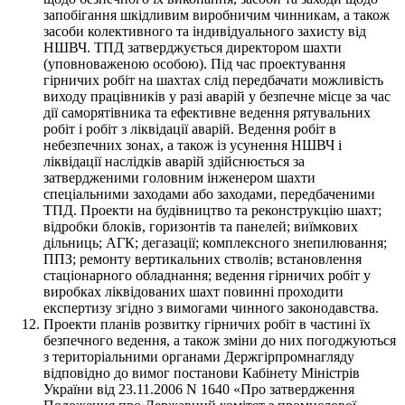
запобігання шкідливим виробничим чинникам, а також
засоби колективного та індивідуального захисту від
НШВЧ. ТПД затверджується директором шахти
(уповноваженою особою). Під час проектування
гірничих робіт на шахтах слід передбачати можливість
виходу працівників у разі аварій у безпечне місце за час
дії саморятівника та ефективне ведення рятувальних
робіт і робіт з ліквідації аварій. Ведення робіт в
небезпечних зонах, а також із усунення НШВЧ і
ліквідації наслідків аварій здійснюється за
затвердженими головним інженером шахти
спеціальними заходами або заходами, передбаченими
ТПД. Проекти на будівництво та реконструкцію шахт;
відробки блоків, горизонтів та панелей; виїмкових
дільниць; АГК; дегазації; комплексного знепилювання;
ППЗ; ремонту вертикальних стволів; встановлення
стаціонарного обладнання; ведення гірничих робіт у
виробках ліквідованих шахт повинні проходити
експертизу згідно з вимогами чинного законодавства.
Проекти планів розвитку гірничих робіт в частині їх
безпечного ведення, а також зміни до них погоджуються
з територіальними органами Держгірпромнагляду
відповідно до вимог постанови Кабінету Міністрів
України від 23.11.2006 N 1640 «Про затвердження