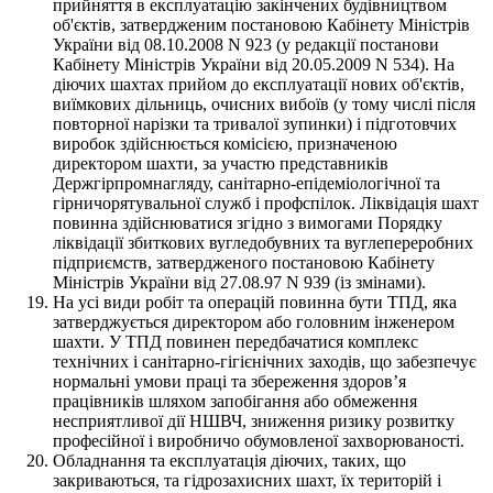
прийняття в експлуатацію закінчених будівництвом
об'єктів, затвердженим постановою Кабінету Міністрів
України від 08.10.2008 N 923 (у редакції постанови
Кабінету Міністрів України від 20.05.2009 N 534). На
діючих шахтах прийом до експлуатації нових об'єктів,
виїмкових дільниць, очисних вибоїв (у тому числі після
повторної нарізки та тривалої зупинки) і підготовчих
виробок здійснюється комісією, призначеною
директором шахти, за участю представників
Держгірпромнагляду, санітарно-епідеміологічної та
гірничорятувальної служб і профспілок. Ліквідація шахт
повинна здійснюватися згідно з вимогами Порядку
ліквідації збиткових вугледобувних та вуглепереробних
підприємств, затвердженого постановою Кабінету
Міністрів України від 27.08.97 N 939 (із змінами).
На усі види робіт та операцій повинна бути ТПД, яка
затверджується директором або головним інженером
шахти. У ТПД повинен передбачатися комплекс
технічних і санітарно-гігієнічних заходів, що забезпечує
нормальні умови праці та збереження здоров’я
працівників шляхом запобігання або обмеження
несприятливої дії НШВЧ, зниження ризику розвитку
професійної і виробничо обумовленої захворюваності.
Обладнання та експлуатація діючих, таких, що
закриваються, та гідрозахисних шахт, їх територій і