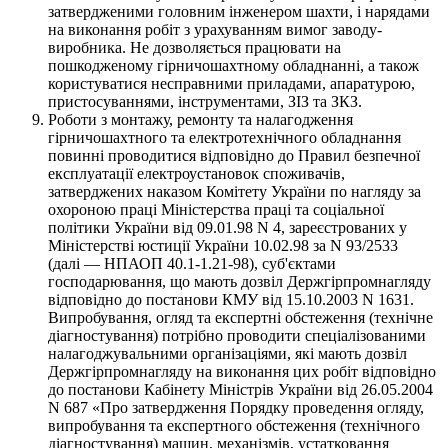
затвердженими головним інженером шахти, і нарядами
на виконання робіт з урахуванням вимог заводу-
виробника. Не дозволяється працювати на
пошкодженому гірничошахтному обладнанні, а також
користуватися несправними приладами, апаратурою,
пристосуваннями, інструментами, ЗІЗ та ЗКЗ.
Роботи з монтажу, ремонту та налагодження
гірничошахтного та електротехнічного обладнання
повинні проводитися відповідно до Правил безпечної
експлуатації електроустановок споживачів,
затверджених наказом Комітету України по нагляду за
охороною праці Міністерства праці та соціальної
політики України від 09.01.98 N 4, зареєстрованих у
Міністерстві юстиції України 10.02.98 за N 93/2533
(далі — НПАОП 40.1-1.21-98), суб'єктами
господарювання, що мають дозвіл Держгірпромнагляду
відповідно до постанови КМУ від 15.10.2003 N 1631.
Випробування, огляд та експертні обстеження (технічне
діагностування) потрібно проводити спеціалізованими
налагоджувальними організаціями, які мають дозвіл
Держгірпромнагляду на виконання цих робіт відповідно
до постанови Кабінету Міністрів України від 26.05.2004
N 687 «Про затвердження Порядку проведення огляду,
випробування та експертного обстеження (технічного
діагностування) машин, механізмів, устатковання