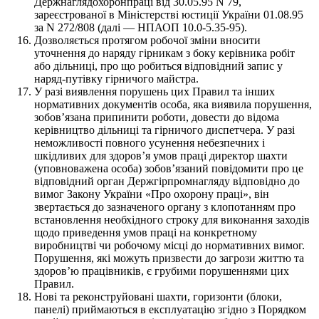
Держнаглядохоронпраці від 30.05.95 N 79,
зареєстрованої в Міністерстві юстиції України 01.08.95
за N 272/808 (далі — НПАОП 10.0-5.35-95).
Дозволяється протягом робочої зміни вносити
уточнення до наряду гірникам з боку керівника робіт
або дільниці, про що робиться відповідний запис у
наряд-путівку гірничого майстра.
У разі виявлення порушень цих Правил та інших
нормативних документів особа, яка виявила порушення,
зобов’язана припинити роботи, довести до відома
керівництво дільниці та гірничого диспетчера. У разі
неможливості повного усунення небезпечних і
шкідливих для здоров’я умов праці директор шахти
(уповноважена особа) зобов’язаний повідомити про це
відповідний орган Держгірпромнагляду відповідно до
вимог Закону України «Про охорону праці», він
звертається до зазначеного органу з клопотанням про
встановлення необхідного строку для виконання заходів
щодо приведення умов праці на конкретному
виробництві чи робочому місці до нормативних вимог.
Порушення, які можуть призвести до загрози життю та
здоров’ю працівників, є грубими порушеннями цих
Правил.
Нові та реконструйовані шахти, горизонти (блоки,
панелі) приймаються в експлуатацію згідно з Порядком