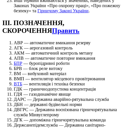
Інші терміни вживаються у значеннях, наведених у
Законах України «Про охорону праці», «Про пожежну
безпеку» та
Гірничому Законі України
.
III. ПОЗНАЧЕННЯ,
СКОРОЧЕННЯ
Править
АВР — автоматичне вмикання резерву
АГК — аерогазовий контроль
АКМ — автоматичний контроль метану
АПВ — автоматичне повторне вмикання
БПР
— буропідривні роботи
БРВ — блок реле витоку
ВМ — вибуховий матеріал
ВМП — вентилятор місцевого провітрювання
ВТБ
— вентиляція і техніка безпеки
ГДК — граничнодопустима концентрація
ГДЯ — газодинамічне явище
ДАРС — Державна аварійно-рятувальна служба
ДБН — державні будівельні норми
ДВГРС — Державна воєнізована гірничорятувальна
служба Мінвуглепрому
ДГК — допоміжна гірничорятувальна команда
Держсанепідемслужба — Державна санітарно-