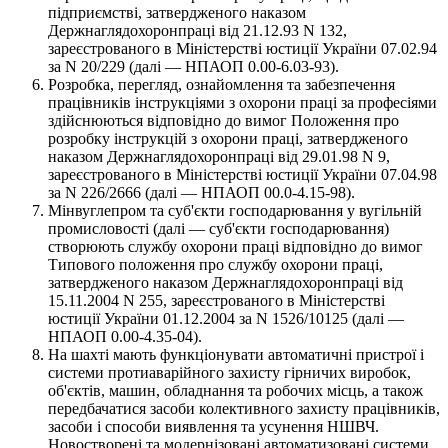
підприємстві, затвердженого наказом
Держнаглядохоронпраці від 21.12.93 N 132,
зареєстрованого в Міністерстві юстиції України 07.02.94
за N 20/229 (далі — НПАОП 0.00-6.03-93).
Розробка, перегляд, ознайомлення та забезпечення
працівників інструкціями з охорони праці за професіями
здійснюються відповідно до вимог Положення про
розробку інструкцій з охорони праці, затвердженого
наказом Держнаглядохоронпраці від 29.01.98 N 9,
зареєстрованого в Міністерстві юстиції України 07.04.98
за N 226/2666 (далі — НПАОП 00.0-4.15-98).
Мінвуглепром та суб'єкти господарювання у вугільній
промисловості (далі — суб'єкти господарювання)
створюють службу охорони праці відповідно до вимог
Типового положення про службу охорони праці,
затвердженого наказом Держнаглядохоронпраці від
15.11.2004 N 255, зареєстрованого в Міністерстві
юстиції України 01.12.2004 за N 1526/10125 (далі —
НПАОП 0.00-4.35-04).
На шахті мають функціонувати автоматичні пристрої і
системи протиаварійного захисту гірничих виробок,
об'єктів, машин, обладнання та робочих місць, а також
передбачатися засоби колективного захисту працівників,
засоби і способи виявлення та усунення НШВЧ.
Новостворені та модернізовані автоматизовані системи,