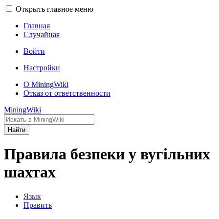
Открыть главное меню
Главная
Случайная
Войти
Настройки
О MiningWiki
Отказ от ответственности
MiningWiki
Найти
Правила безпеки у вугільних
шахтах
Язык
Править