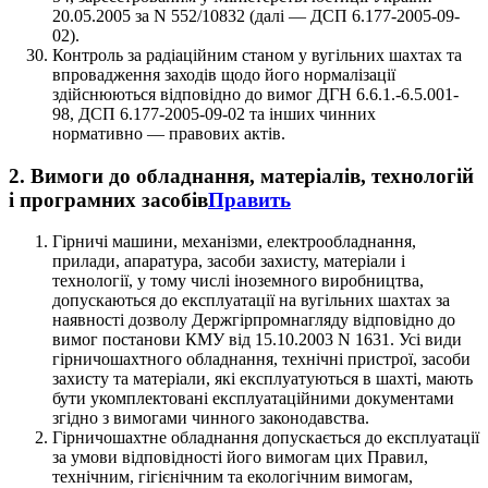
20.05.2005 за N 552/10832 (далі — ДСП 6.177-2005-09-
02).
Контроль за радіаційним станом у вугільних шахтах та
впровадження заходів щодо його нормалізації
здійснюються відповідно до вимог ДГН 6.6.1.-6.5.001-
98, ДСП 6.177-2005-09-02 та інших чинних
нормативно — правових актів.
2. Вимоги до обладнання, матеріалів, технологій
і програмних засобів
Править
Гірничі машини, механізми, електрообладнання,
прилади, апаратура, засоби захисту, матеріали і
технології, у тому числі іноземного виробництва,
допускаються до експлуатації на вугільних шахтах за
наявності дозволу Держгірпромнагляду відповідно до
вимог постанови КМУ від 15.10.2003 N 1631. Усі види
гірничошахтного обладнання, технічні пристрої, засоби
захисту та матеріали, які експлуатуються в шахті, мають
бути укомплектовані експлуатаційними документами
згідно з вимогами чинного законодавства.
Гірничошахтне обладнання допускається до експлуатації
за умови відповідності його вимогам цих Правил,
технічним, гігієнічним та екологічним вимогам,