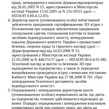
праці, затвердженого наказом Держнаглядохоронпраці
від 26.01.2005 N 15, зареєстрованого в Міністерстві
юстиції України 15.02.2005 за N 231/10511 (далі —
НПАОП 0.00-4.12-05).
Директор шахти (уповноважена особа) зобов’язаний
забезпечити працівників сертифікованими ЗІЗ згідно з
Положенням про порядок забезпечення працівників
спеціальним одягом, спеціальним взуттям та іншими
засобами індивідуального захисту, затвердженим
наказом Державного комітету України з промислової
безпеки, охорони праці та гірничого нагляду (далі —
Держгірпромнагляд) від 24.03.2008 N 53,
зареєстрованим у Міністерстві юстиції України
21.05.2008 за N 446/15137 (далі — НПАОП 00.0-4.01-08).
Технічний нагляд за якістю та безпекою ЗІЗ при
надходженні на підприємство, а також їх періодичні
випробування проводяться згідно з вимогами постанови
Кабінету Міністрів України від 27.08.2008 N 761 «Про
затвердження Технічного регламенту засобів
індивідуального захисту».
Опрацювання і затвердження директором шахти
(уповноваженою особою) нормативних актів, що діють
на підприємстві, повинні здійснюватися відповідно до
вимог Порядку опрацювання і затвердження власником
нормативних актів про охорону праці, що діють на