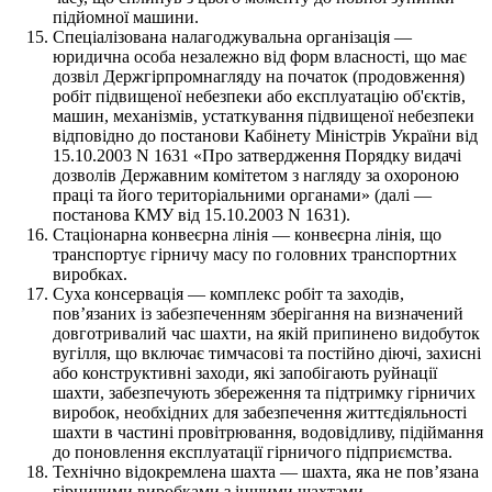
підйомної машини.
Спеціалізована налагоджувальна організація —
юридична особа незалежно від форм власності, що має
дозвіл Держгірпромнагляду на початок (продовження)
робіт підвищеної небезпеки або експлуатацію об'єктів,
машин, механізмів, устаткування підвищеної небезпеки
відповідно до постанови Кабінету Міністрів України від
15.10.2003 N 1631 «Про затвердження Порядку видачі
дозволів Державним комітетом з нагляду за охороною
праці та його територіальними органами» (далі —
постанова КМУ від 15.10.2003 N 1631).
Стаціонарна конвеєрна лінія — конвеєрна лінія, що
транспортує гірничу масу по головних транспортних
виробках.
Суха консервація — комплекс робіт та заходів,
пов’язаних із забезпеченням зберігання на визначений
довготривалий час шахти, на якій припинено видобуток
вугілля, що включає тимчасові та постійно діючі, захисні
або конструктивні заходи, які запобігають руйнації
шахти, забезпечують збереження та підтримку гірничих
виробок, необхідних для забезпечення життєдіяльності
шахти в частині провітрювання, водовідливу, підіймання
до поновлення експлуатації гірничого підприємства.
Технічно відокремлена шахта — шахта, яка не пов’язана
гірничими виробками з іншими шахтами.