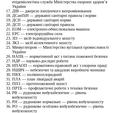
епідеміологічна служба Міністерства охорони здоров’я
України
ДІВ — джерело іонізуючого випромінювання
ДСанПіН — державні санітарні правила і норми
ДСН — державні санітарні норми
ДСП — державні санітарні правила
ЕОМ — електронно-обчислювальна машина
ЕРС — електрорушійна сила
ЗІЗ — засіб індивідуального захисту
ЗКЗ — засіб колективного захисту
Мінвуглепром — Міністерство вугільної промисловості
України
НАПБ — нормативний акт з питань пожежної безпеки
НДР — науково-дослідні роботи
НПАОП — нормативно-правовий акт з охорони праці
НШВЧ — небезпечні та шкідливі виробничі чинники
ПВХ — полівінілхлоридний
ПЛА — план ліквідації аварій
ППЗ — протипожежний захист
ПРТБ — профілактичні роботи з техніки безпеки
РВ — рудникове вибухобезпечне — рівень
вибухозахисту
РН — рудникове нормальне — рівень вибухозахисту
РО — рудникове особливо вибухобезпечне — рівень
вибухозахисту