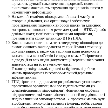
що мають функції накопичення інформації, повинні
виключати можливість втручання працівників шахти у
накопичену інформацію.
На кожній технічно відокремленій шахті має бути
створена дільниця, яка організовує і забезпечує
провітрювання підземних виробок шахти та здійснює
контроль за пилогазовим режимом (далі — ВТБ). Дві або
декілька шахт, пов’язаних гірничими виробками,
повинні мати єдину дільницю ВТБ і ПЛА.
Кожна шахта повинна мати затверджену відповідно до
вимог чинного законодавства та цих Правил технічну
документацію, а також ситуаційний план поверхні із
зазначенням всіх об'єктів і споруд в межах її гірничого
відводу. Для всіх видів документації терміни зберігання
зазначаються на їх титульному листі.
Геологорозвідувальні, гірничі та будівельні роботи
мають проводитися із геолого-маркшейдерським
забезпеченням.
ТПД гірничих підприємств розробляється установами,
проектними організаціями або підприємствами (їх
спеціалізованими підрозділами), фізичними особами —
підприємцями, які мають ліцензію на цей вид діяльності
згідно з чинним законодавством. У проектах мають бути
відображені технологія ведення гірничих робіт, заходи
щодо безпечного їх виконання, засоби та заходи щодо