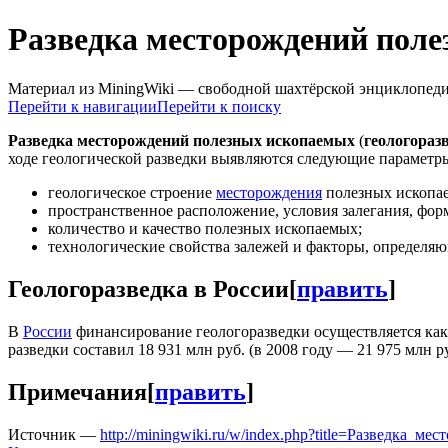
Разведка месторождений пол
Материал из MiningWiki — свободной шахтёрской энциклопед
Перейти к навигации
Перейти к поиску
Разведка месторождений полезных ископаемых
(
геологораз
ходе геологической разведки выявляются следующие параметр
геологическое строение
месторождения
полезных ископа
пространственное расположение, условия залегания, фор
количество и качество полезных ископаемых;
технологические свойства залежей и факторы, определя
Геологоразведка в России
[
править
]
В
России
финансирование геологоразведки осуществляется как
разведки составил 18 931 млн руб. (в 2008 году — 21 975 млн р
Примечания
[
править
]
Источник —
http://miningwiki.ru/w/index.php?title=Разведка