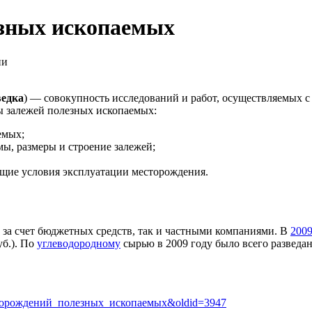
езных ископаемых
ии
ведка
) — совокупность исследований и работ, осуществляемых 
ы залежей полезных ископаемых:
емых;
мы, размеры и строение залежей;
ющие условия эксплуатации месторождения.
 за счет бюджетных средств, так и частными компаниями. В
2009
уб.). По
углеводородному
сырью в 2009 году было всего разведан
_месторождений_полезных_ископаемых&oldid=3947