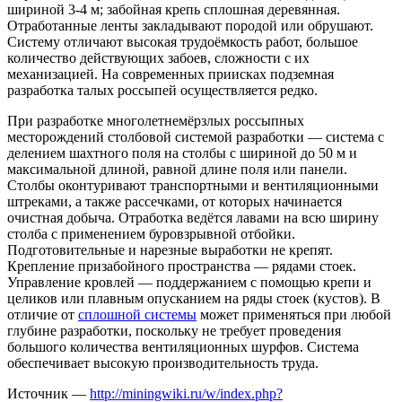
шириной 3-4 м; забойная крепь сплошная деревянная.
Отработанные ленты закладывают породой или обрушают.
Систему отличают высокая трудоёмкость работ, большое
количество действующих забоев, сложности с их
механизацией. На современных приисках подземная
разработка талых россыпей осуществляется редко.
При разработке многолетнемёрзлых россыпных
месторождений столбовой системой разработки — система с
делением шахтного поля на столбы с шириной до 50 м и
максимальной длиной, равной длине поля или панели.
Столбы оконтуривают транспортными и вентиляционными
штреками, а также рассечками, от которых начинается
очистная добыча. Отработка ведётся лавами на всю ширину
столба с применением буровзрывной отбойки.
Подготовительные и нарезные выработки не крепят.
Крепление призабойного пространства — рядами стоек.
Управление кровлей — поддержанием с помощью крепи и
целиков или плавным опусканием на ряды стоек (кустов). В
отличие от
сплошной системы
может применяться при любой
глубине разработки, поскольку не требует проведения
большого количества вентиляционных шурфов. Система
обеспечивает высокую производительность труда.
Источник —
http://miningwiki.ru/w/index.php?