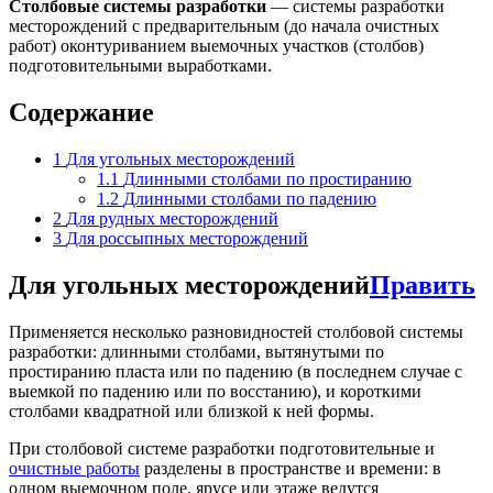
Столбовые системы разработки
— системы разработки
месторождений с предварительным (до начала очистных
работ) оконтуриванием выемочных участков (столбов)
подготовительными выработками.
Содержание
1
Для угольных месторождений
1.1
Длинными столбами по простиранию
1.2
Длинными столбами по падению
2
Для рудных месторождений
3
Для россыпных месторождений
Для угольных месторождений
Править
Применяется несколько разновидностей столбовой системы
разработки: длинными столбами, вытянутыми по
простиранию пласта или по падению (в последнем случае с
выемкой по падению или по восстанию), и короткими
столбами квадратной или близкой к ней формы.
При столбовой системе разработки подготовительные и
очистные работы
разделены в пространстве и времени: в
одном выемочном поле, ярусе или этаже ведутся