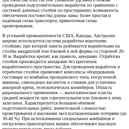
проведения подготовительных выработок по сравнению с
системой длинных столбов по простиранию; возможность
обеспечения постоянства длины лавы; более простая и
надёжная схема транспорта; прямоточная схема
проветривания.
В угольной промышленности США, Канады, Австралии
широко используется система разработки короткими
столбами, при которой панель разбивается выработками на
столбы квадратной или близкой к ней формы со стороной 20-
30 м. Выработки крепят, как правило, анкерами. Отработка
столбов производится заходками без крепления
выработанного пространства. Для проведения выработок и
отработки столбов применяют комплексы оборудования,
состоящие из комбайна проходческого типа, погрузочной
машины, самоходных вагонеток и станков для установки
анкерной крепи, телескопических конвейеров. Область
рационального применения — малогазоносные пласты
средней мощности при горизонтальном или близком к нему
залегании. Характеризуется большим объёмом
подготовительных работ, значительной сложностью
проветривания и высокими эксплуатационными потерями (до
30-40 %). При использовании специальных комбайнов и
погрузочно-транспортных машин обеспечивает высокую
производительность труда рабочих.