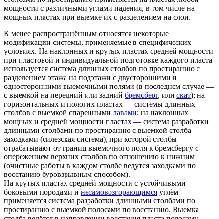
мощности с различными углами падения, в том числе на
мощных пластах при выемке их с разделением на слои.
К менее распространённым относятся некоторые
модификации системы, применяемые в специфических
условиях. На наклонных и крутых пластах средней мощности
при пластовой и индивидуальной подготовке каждого пласта
используется система длинных столбов по простиранию с
разделением этажа на подэтажи с двусторонними и
односторонними выемочными полями (в последнем случае —
с выемкой на передний или задний
бремсберг
, или
скат
); на
горизонтальных и пологих пластах — системы длинных
столбов с выемкой спаренными
лавами
; на наклонных
мощных и средней мощности пластах — система разработки
длинными столбами по простиранию с выемкой столба
заходками (силезская система), при которой столбы
отрабатывают от границ выемочного поля к бремсбергу с
опережением верхних столбов по отношению к нижним
(очистные работы в каждом столбе ведутся заходками по
восстанию буровзрывным способом).
На крутых пластах средней мощности с устойчивыми
боковыми породами и
несамовозгорающимся
углём
применяется система разработки длинными столбами по
простиранию с выемкой полосами по восстанию. Выемка
столба ведётся в направлении восстания пласта полосами