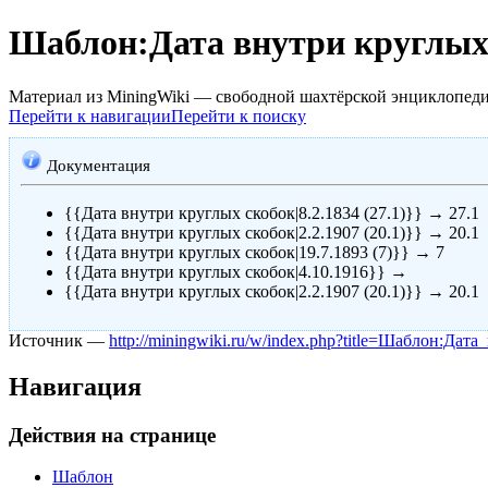
Шаблон:Дата внутри круглых
Материал из MiningWiki — свободной шахтёрской энциклопед
Перейти к навигации
Перейти к поиску
Документация
{{Дата внутри круглых скобок|8.2.1834 (27.1)}} → 27.1
{{Дата внутри круглых скобок|2.2.1907 (20.1)}} → 20.1
{{Дата внутри круглых скобок|19.7.1893 (7)}} → 7
{{Дата внутри круглых скобок|4.10.1916}} →
{{Дата внутри круглых скобок|2.2.1907 (20.1)}} → 20.1
Источник —
http://miningwiki.ru/w/index.php?title=Шаблон:Да
Навигация
Действия на странице
Шаблон