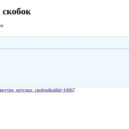
 скобок
ии
та_внутри_круглых_скобок&oldid=10067