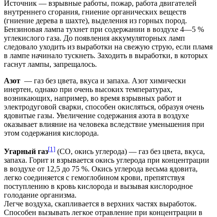
Источник — взрывные работы, пожар, работа двигателей
внутреннего сгорания, гниение органических веществ
(гниение дерева в шахте), выделения из горных пород.
Бензиновая лампа тухнет при содержании в воздухе 4—5 %
углекислого газа. До появления аккумуляторных ламп
следовало уходить из выработки на свежую струю, если пламя
в лампе начинало тускнеть. Заходить в выработки, в которых
гаснут лампы, запрещалось.
Азот
— газ без цвета, вкуса и запаха. Азот химически
инертен, однако при очень высоких температурах,
возникающих, например, во время взрывных работ и
электродуговой сварки, способен окисляться, образуя очень
ядовитые газы. Увеличение содержания азота в воздухе
оказывает влияние на человека вследствие уменьшения при
этом содержания кислорода.
[1]
Угарный газ
(CO, окись углерода) — газ без цвета, вкуса,
запаха. Горит и взрывается окись углерода при концентрации
в воздухе от 12,5 до 75 %. Окись углерода весьма ядовита,
легко соединяется с гемоглобином крови, препятствуя
поступлению в кровь кислорода и вызывая кислородное
голодание организма.
Легче воздуха, скапливается в верхних частях выработок.
Способен вызывать легкое отравление при концентрации в