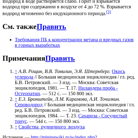
Водород в воде растворяется слабо. Горит и взрывается
водород при содержании в воздухе от 4 до 72 %. Взрывается
[3]
водород мгновенно без индукционного периода.
См. также
Править
Требования ПБ к концентрации метана и вредных газов
в горных выработках
Примечания
Править
↑
А.В. Рощин, В.В. Томилин, Э.Я. Штернберг.
Окись
углерода
// Большая медицинская энциклопедия / гл. ред.
Б.В. Петровский. — 3 изд. — Москва: Советская
энциклопедия, 1981. — Т. 17.
Ниландера проба -
Остеопатии
. — 512 с. —
150 800 экз.
↑
E.3. Бронштейн, Л.М. Карамова, А.И. Точилкин.
Сероводород
// Большая медицинская энциклопедия / гл.
ред. Б.В. Петровский. — 3 изд. — Москва: Советская
энциклопедия, 1984. — Т. 23.
Сахароза - Сосудистый
тонус
. — 544 с. —
150 800 экз.
↑
Свойства_рудничного_воздуха
Источник —
http://miningwiki.ru/w/index.php?