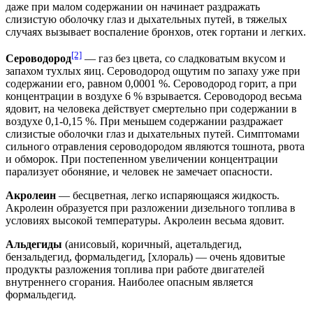
даже при малом содержании он начинает раздражать
слизистую оболочку глаз и дыхательных путей, в тяжелых
случаях вызывает воспаление бронхов, отек гортани и легких.
[2]
Сероводород
— газ без цвета, со сладковатым вкусом и
запахом тухлых яиц. Сероводород ощутим по запаху уже при
содержании его, равном 0,0001 %. Сероводород горит, а при
концентрации в воздухе 6 % взрывается. Сероводород весьма
ядовит, на человека действует смертельно при содержании в
воздухе 0,1-0,15 %. При меньшем содержании раздражает
слизистые оболочки глаз и дыхательных путей. Симптомами
сильного отравления сероводородом являются тошнота, рвота
и обморок. При постепенном увеличении концентрации
парализует обоняние, и человек не замечает опасности.
Акролеин
— бесцветная, легко испаряющаяся жидкость.
Акролеин образуется при разложении дизельного топлива в
условиях высокой температуры. Акролеин весьма ядовит.
Альдегиды
(анисовый, коричный, ацетальдегид,
бензальдегид, формальдегид, [хлораль) — очень ядовитые
продукты разложения топлива при работе двигателей
внутреннего сгорания. Наиболее опасным является
формальдегид.