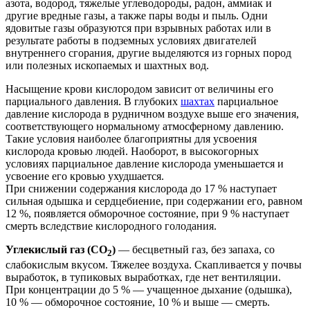
азота, водород, тяжелые углеводороды, радон, аммиак и
другие вредные газы, а также пары воды и пыль. Одни
ядовитые газы образуются при взрывных работах или в
результате работы в подземных условиях двигателей
внутреннего сгорания, другие выделяются из горных пород
или полезных ископаемых и шахтных вод.
Насыщение крови кислородом зависит от величины его
парциального давления. В глубоких
шахтах
парциальное
давление кислорода в рудничном воздухе выше его значения,
соответствующего нормальному атмосферному давлению.
Такие условия наиболее благоприятны для усвоения
кислорода кровью людей. Наоборот, в высокогорных
условиях парциальное давление кислорода уменьшается и
усвоение его кровью ухудшается.
При снижении содержания кислорода до 17 % наступает
сильная одышка и сердцебиение, при содержании его, равном
12 %, появляется обморочное состояние, при 9 % наступает
смерть вследствие кислородного голодания.
Углекислый газ (CO
)
— бесцветный газ, без запаха, со
2
слабокислым вкусом. Тяжелее воздуха. Скапливается у почвы
выработок, в тупиковых выработках, где нет вентиляции.
При концентрации до 5 % — учащенное дыхание (одышка),
10 % — обморочное состояние, 10 % и выше — смерть.