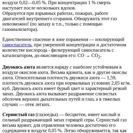
воздухе 0,02—0,05 %. При концентрации 1 % смерть
наступает после нескольких вдохов.
Образуется при взрывных работах, пожарах, работе
двигателей внутреннего сгорания. Обнаружить этот газ
невозможно! (по запаху и т.п., только с помощью
газоанализатора).
Единственное спасение в зоне поражения — изолирующий
самоспасатель
, при умеренной концентрации и достаточном
количестве кислорода - фильтрующий самоспасатель с
катализатором, до-окисляющим его: СО → СО
.
2
Двуокись азота
является наряду с наиболее устойчивым в
воздухе окислом азота. Весьма ядовита, как и другие окислы
азота. Относительная плотность двуокиси азота — 1,59,
плотность двуокиси азота при нормальных условиях 2,05 кг/м.
куб. Двуокись азота имеет бурый цвет и характерный резкий
запах. Двуокись азота вызывает раздражение слизистых
оболочек верхних дыхательных путей и глаз, а в тяжелых
случаях — отек легких.
Сернистый газ
(глазоедка) — бесцветен, имеет кислый и
сильный раздражающий запах горящей серы. Сернистый газ
весьма ядовит, для отравления человека достаточно его
содержания в воздухе 0,05 %. Легко обнаруживается, так как