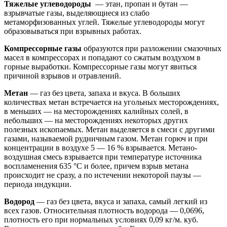
Тяжелые углеводороды
— этан, пропан и бутан —
взрывчатые газы, выделяющиеся из слабо
метаморфизованных углей. Тяжелые углеводороды могут
образовываться при взрывных работах.
Компрессорные газы
образуются при разложении смазочных
масел в компрессорах и попадают со сжатым воздухом в
горные выработки. Компрессорные газы могут явиться
причиной взрывов и отравлений.
Метан
— газ без цвета, запаха и вкуса. В больших
количествах метан встречается на угольных месторождениях,
в меньших — на месторождениях калийных солей, в
небольших — на месторождениях некоторых других
полезных ископаемых. Метан выделяется в смеси с другими
газами, называемой рудничным газом. Метан горюч и при
концентрации в воздухе 5 — 16 % взрывается. Метано-
воздушная смесь взрывается при температуре источника
воспламенения 635 °С и более, причем взрыв метана
происходит не сразу, а по истечении некоторой паузы —
периода индукции.
Водород
— газ без цвета, вкуса и запаха, самый легкий из
всех газов. Относительная плотность водорода — 0,0696,
плотность его при нормальных условиях 0,09 кг/м. куб.