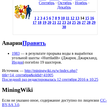
Сентябрь
·
Октябрь
·
Ноябрь
·
Декабрь
1
2
3
4
5
6
7
8
9
10
11
12
13
14
15
16
17
18
19
20
21
22
23
24
25
26
27
28
29
30
Аварии
Править
1983
— в результате прорыва воды в выработки
угольной шахты «Hurriladih» (Джария, Джаркханд,
Индия
) погибло 19 шахтеров.
Источник —
http://miningwiki.ru/w/index.php?
title=14_сентября&oldid=41005
Последний раз редактировалась 12 сентября 2016 в 10:25
MiningWiki
Если не указано иное, содержание доступно по лицензии
CC-
BY-SA 3.0
.