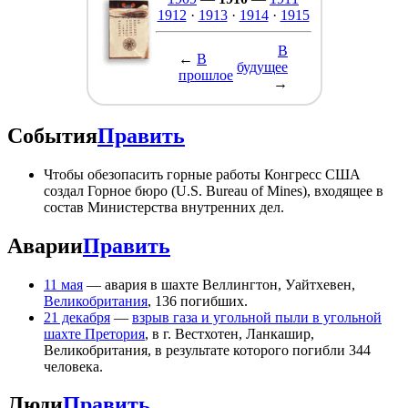
1912
·
1913
·
1914
·
1915
В
←
В
будущее
прошлое
→
События
Править
Чтобы обезопасить горные работы Конгресс США
создал Горное бюро (U.S. Bureau of Mines), входящее в
состав Министерства внутренних дел.
Аварии
Править
11 мая
— авария в шахте Веллингтон, Уайтхевен,
Великобритания
, 136 погибших.
21 декабря
—
взрыв газа и угольной пыли в угольной
шахте Претория
, в г. Вестхотен, Ланкашир,
Великобритания, в результате которого погибли 344
человека.
Люди
Править