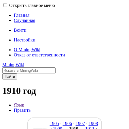
Открыть главное меню
Главная
Случайная
Войти
Настройки
О MiningWiki
Отказ от ответственности
MiningWiki
Найти
1910 год
Язык
Править
1905
·
1906
·
1907
·
1908
·
1909
—
1910
—
1911
·