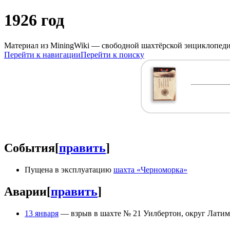
1926 год
Материал из MiningWiki — свободной шахтёрской энциклопед
Перейти к навигации
Перейти к поиску
События
[
править
]
Пущена в эксплуатацию
шахта «Черноморка»
Аварии
[
править
]
13 января
— взрыв в шахте № 21 Уилбертон, округ Латим