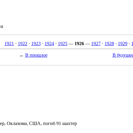
ии
1921
·
1922
·
1923
·
1924
·
1925
—
1926
—
1927
·
1928
·
1929
·
←
В прошлое
В будуще
ер, Оклахома, США, погиб 91 шахтер