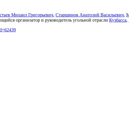
стьев Михаил Григорьевич
,
Старшинов Анатолий Васильевич
,
М
щийся организатор и руководитель угольной отрасли
Кузбасса
,
did=62439