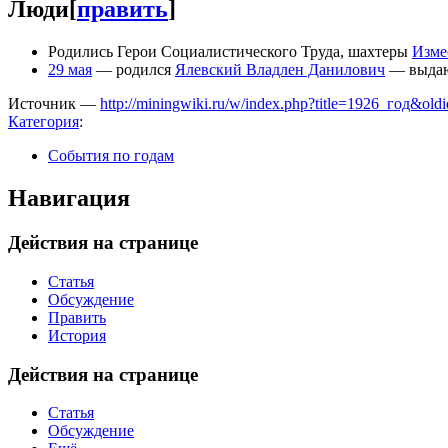
Люди
[
править
]
Родились Герои Социалистического Труда, шахтеры
Изме
29 мая
— родился
Ялевский Владлен Данилович
— выдаю
Источник —
http://miningwiki.ru/w/index.php?title=1926_год&ol
Категория
:
События по годам
Навигация
Действия на странице
Статья
Обсуждение
Править
История
Действия на странице
Статья
Обсуждение