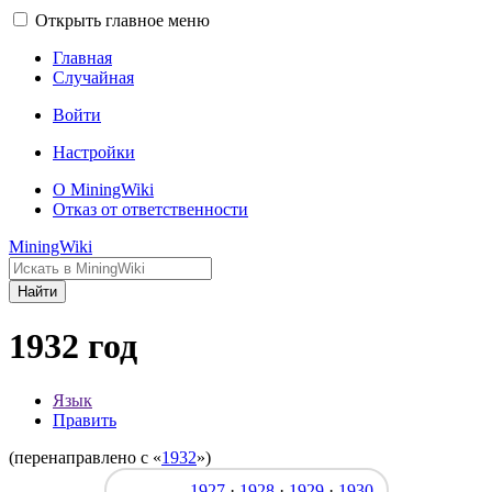
Открыть главное меню
Главная
Случайная
Войти
Настройки
О MiningWiki
Отказ от ответственности
MiningWiki
Найти
1932 год
Язык
Править
(перенаправлено с «
1932
»)
1927
·
1928
·
1929
·
1930