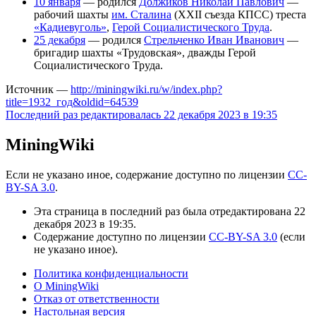
10 января
— родился
Должиков Николай Павлович
—
рабочий шахты
им. Сталина
(ХХІІ съезда КПСС) треста
«Кадиевуголь»
,
Герой Социалистического Труда
.
25 декабря
— родился
Стрельченко Иван Иванович
—
бригадир шахты «Трудовская», дважды Герой
Социалистического Труда.
Источник —
http://miningwiki.ru/w/index.php?
title=1932_год&oldid=64539
Последний раз редактировалась 22 декабря 2023 в 19:35
MiningWiki
Если не указано иное, содержание доступно по лицензии
CC-
BY-SA 3.0
.
Эта страница в последний раз была отредактирована 22
декабря 2023 в 19:35.
Содержание доступно по лицензии
CC-BY-SA 3.0
(если
не указано иное).
Политика конфиденциальности
О MiningWiki
Отказ от ответственности
Настольная версия