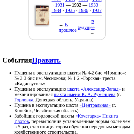
·
1931
—
1932
—
1933
·
1934
·
1935
·
1936
·
1937
В
←
В
будущее
прошлое
→
События
Править
Пущены в эксплуатацию шахты № 4-2 бис «Ирмино»;
№ 3-3 бис им. Чеснокова; № 1-2 «Горская» треста
«Кадиевуголь».
Пущены в эксплуатацию
шахта «Александр-Запад»
и
механизированная
шахта имени К. А. Румянцева
(г.
Горловка
, Донецкая область, Украина).
Пущена в эксплуатацию шахта
«Центральная»
(г.
Копейск, Челябинская область)
Забойщик горловской шахты
«Кочегарка»
Никита
Изотов
, перевыполнив установленные нормы более чем
в 5 раз, стал инициатором обучения передовым методам
хозяйственного строительства.