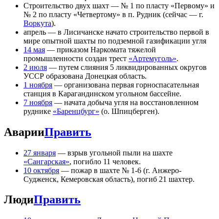
Строительство двух шахт — № 1 по пласту «Первому» и
№ 2 по пласту «Четвертому» в п. Рудник (сейчас — г.
Воркута
).
апрель — в Лисичанске начато строительство первой в
мире опытной шахты по подземной газификации угля
14 мая
— приказом Наркомата тяжелой
промышленности создан трест
«Артемуголь»
.
2 июля
— путем слияния 5 ликвидированных округов
УССР образована Донецкая область.
1 ноября
— организована первая горноспасательная
станция в Карагандинском угольном бассейне.
7 ноября
— начата добыча угля на восстановленном
руднике
«Баренцбург»
(о. Шпицберген).
Аварии
Править
27 января
— взрыв угольной пыли на шахте
«Сангарская»
, погибло 11 человек.
10 октября
— пожар в шахте № 1-6 (г. Анжеро-
Судженск, Кемеровская область), погиб 21 шахтер.
Люди
Править