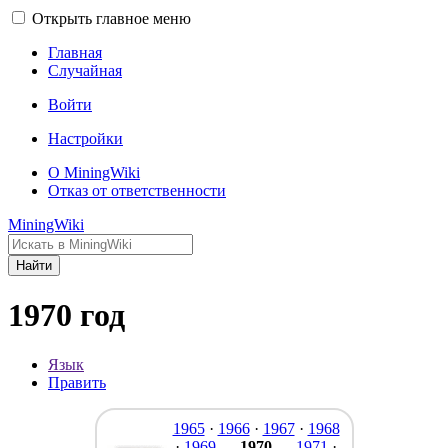
Открыть главное меню
Главная
Случайная
Войти
Настройки
О MiningWiki
Отказ от ответственности
MiningWiki
Найти
1970 год
Язык
Править
1965
·
1966
·
1967
·
1968
·
1969
—
1970
—
1971
·