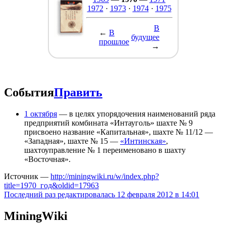
1972
·
1973
·
1974
·
1975
В
←
В
будущее
прошлое
→
События
Править
1 октября
— в целях упорядочения наименований ряда
предприятий комбината «Интауголь» шахте № 9
присвоено название «Капитальная», шахте № 11/12 —
«Западная», шахте № 15 —
«Интинская»
,
шахтоуправление № 1 переименовано в шахту
«Восточная».
Источник —
http://miningwiki.ru/w/index.php?
title=1970_год&oldid=17963
Последний раз редактировалась 12 февраля 2012 в 14:01
MiningWiki