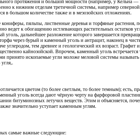
льного протяжения и большой мощности (например, у Кельна — 
енно к нижним отделам третичной системы, например северной
ся в большом количестве также и в мезозойских отложениях.
 кониферы, пяльпы, лиственные деревья и торфяные растения, п
пенно ведет к обогащению истлевающих растительных остатков 
урый уголь, дальнейшее разложение которого завершается превра
 торфа через бурый и каменный уголь и антрацит, наконец в чист
аче углеродом, тем древнее и геологический их возраст. Графит
щественно кайнозойской. Впрочем, каменный уголь встречается 
ми принято ископаемые угли моложе меловой системы называть 
угля,.
отличается цветом (то более светлым, то более темным); есть, п
аменный уголь всегда дают чёрную черту на фарфоровой пластин
нии битуминозных летучих веществ. Этим и объясняется, почему 
акже значительно уступает каменным углям.
торых самые важные следующие: