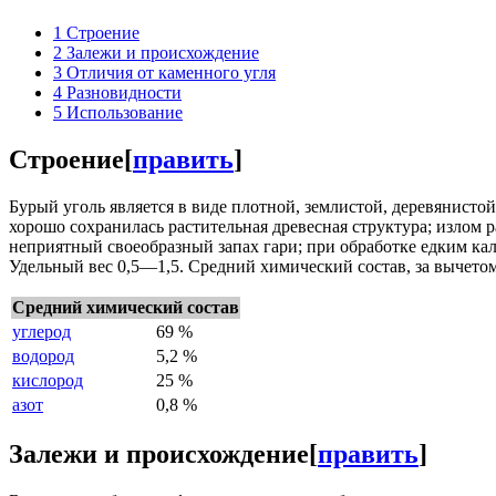
1
Строение
2
Залежи и происхождение
3
Отличия от каменного угля
4
Разновидности
5
Использование
Строение
[
править
]
Бурый уголь является в виде плотной, землистой, деревянисто
хорошо сохранилась растительная древесная структура; излом
неприятный своеобразный запах гари; при обработке едким кал
Удельный вес 0,5—1,5. Средний химический состав, за вычето
Средний химический состав
углерод
69 %
водород
5,2 %
кислород
25 %
азот
0,8 %
Залежи и происхождение
[
править
]