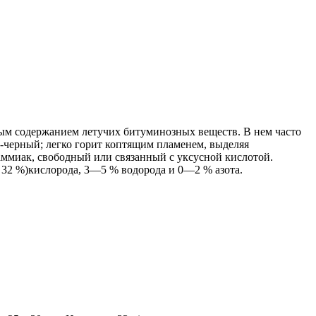
ьным содержанием летучих битуминозных веществ. В нем часто
о-черный; легко горит коптящим пламенем, выделяя
аммиак, свободный или связанный с уксусной кислотой.
м 32 %)кислорода, 3—5 % водорода и 0—2 % азота.