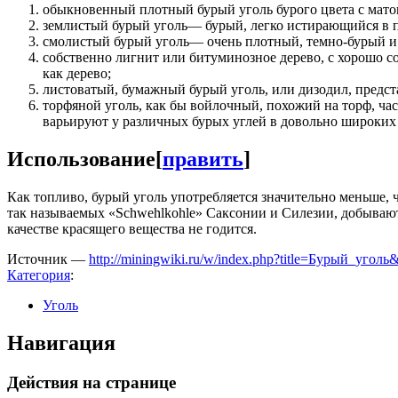
обыкновенный плотный бурый уголь бурого цвета с мато
землистый бурый уголь— бурый, легко истирающийся в 
смолистый бурый уголь— очень плотный, темно-бурый и 
собственно лигнит или битуминозное дерево, с хорошо со
как дерево;
листоватый, бумажный бурый уголь, или дизодил, предст
торфяной уголь, как бы войлочный, похожий на торф, ча
варьируют у различных бурых углей в довольно широких п
Использование
[
править
]
Как топливо, бурый уголь употребляется значительно меньше, 
так называемых «Schwehlkohle» Саксонии и Силезии, добываютс
качестве красящего вещества не годится.
Источник —
http://miningwiki.ru/w/index.php?title=Бурый_уголь
Категория
:
Уголь
Навигация
Действия на странице