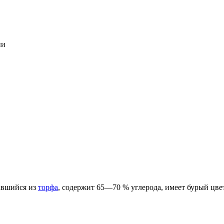
ии
авшийся из
торфа
, содержит 65—70 % углерода, имеет бурый цвет