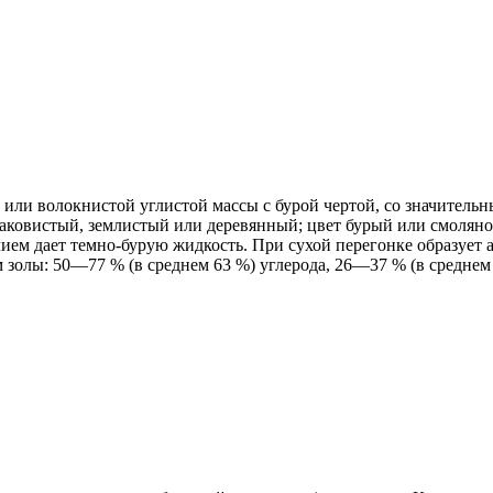
й или волокнистой углистой массы с бурой чертой, со значител
 раковистый, землистый или деревянный; цвет бурый или смолян
ием дает темно-бурую жидкость. При сухой перегонке образует 
м золы: 50—77 % (в среднем 63 %) углерода, 26—37 % (в средне