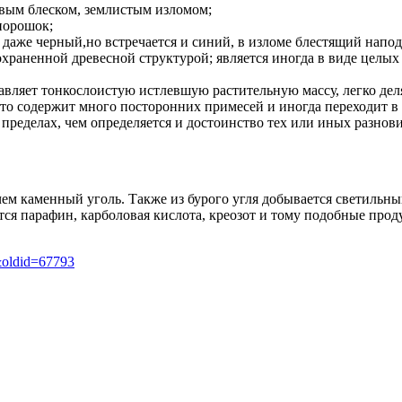
вым блеском, землистым изломом;
порошок;
даже черный,но встречается и синий, в изломе блестящий напо
храненной древесной структурой; является иногда в виде целых 
авляет тонкослоистую истлевшую растительную массу, легко де
сто содержит много посторонних примесей и иногда переходит 
ределах, чем определяется и достоинство тех или иных разнови
чем каменный уголь. Также из бурого угля добывается светильны
я парафин, карболовая кислота, креозот и тому подобные проду
&oldid=67793