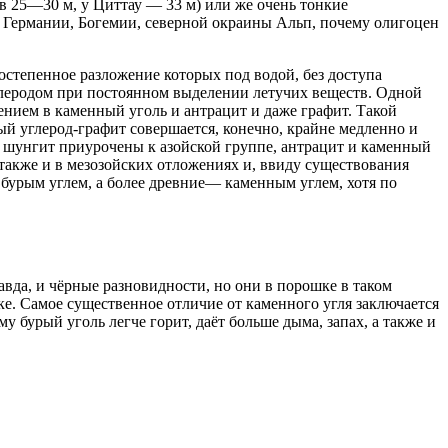
в 25—30 м, у Циттау — 33 м) или же очень тонкие
 Германии, Богемии, северной окраины Альп, почему олигоцен
остепенное разложение которых под водой, без доступа
углеродом при постоянном выделении летучих веществ. Одной
щением в каменный уголь и антрацит и даже графит. Такой
ый углерод-графит совершается, конечно, крайне медленно и
 и шунгит приурочены к азойской группе, антрацит и каменный
также и в мезозойских отложениях и, ввиду существования
бурым углем, а более древние— каменным углем, хотя по
равда, и чёрные разновидности, но они в порошке в таком
ке. Самое существенное отличие от каменного угля заключается
бурый уголь легче горит, даёт больше дыма, запах, а также и