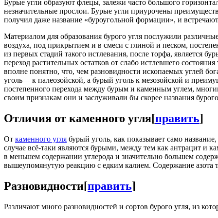
Бурые угли образуют флецы, залежи часто большого горизонта
незначительные прослои. Бурые угли приурочены преимуществ
получил даже название «буроугольной формации», и встречают
Материалом для образования бурого угля послужили различные
воздуха, под прикрытием и в смеси с глиной и песком, посте
из первых стадий такого истлевания, после торфа, является б
переход растительных остатков от слабо истлевшего состояния
вполне понятно, что, чем разновидности ископаемых углей бог
уголь— к палеозойской, а бурый уголь к мезозойской и преиму
постепенного перехода между бурым и каменным углем, многи
своим признакам они и заслуживали бы скорее названия бурого 
Отличия от каменного угля
[
править
]
От
каменного угля
бурый уголь, как показывает само название, 
случае всё-таки являются бурыми, между тем как антрацит и к
в меньшем содержании углерода и значительно большем содержа
вышеупомянутую реакцию с едким калием. Содержание азота т
Разновидности
[
править
]
Различают много разновидностей и сортов бурого угля, из ко