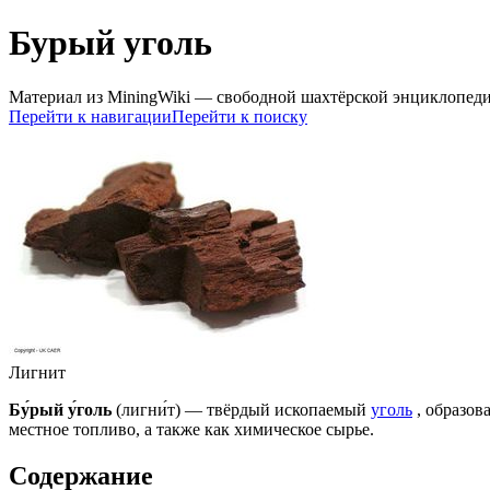
Бурый уголь
Материал из MiningWiki — свободной шахтёрской энциклопед
Перейти к навигации
Перейти к поиску
Лигнит
Бу́рый у́голь
(лигни́т) — твёрдый ископаемый
уголь
, образов
местное топливо, а также как химическое сырье.
Содержание