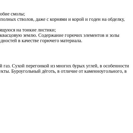
добие смолы;
полных стволов, даже с корнями и корой и годен на обделку,
лящуюся на тонкие листики;
в квасцовую землю. Содержание горючих элементов и золы
дностей в качестве горючего материала.
й газ. Сухой перегонкой из многих бурых углей, в особенности
кты. Буроугольный дёготь, в отличие от каменноугольного, в