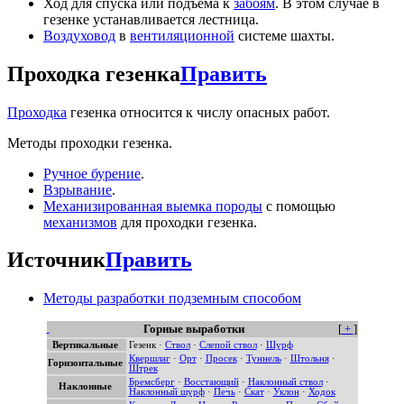
Ход для спуска или подъёма к
забоям
. В этом случае в
гезенке устанавливается лестница.
Воздуховод
в
вентиляционной
системе шахты.
Проходка гезенка
Править
Проходка
гезенка относится к числу опасных работ.
Методы проходки гезенка.
Ручное бурение
.
Взрывание
.
Механизированная выемка породы
с помощью
механизмов
для проходки гезенка.
Источник
Править
Методы разработки подземным способом
Горные выработки
[
+
]
Вертикальные
Гезенк
·
Ствол
·
Слепой ствол
·
Шурф
Квершлаг
·
Орт
·
Просек
·
Туннель
·
Штольня
·
Горизонтальные
Штрек
Бремсберг
·
Восстающий
·
Наклонный ствол
·
Наклонные
Наклонный шурф
·
Печь
·
Скат
·
Уклон
·
Ходок