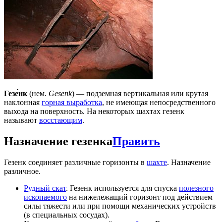
Гезе́нк
(нем.
Gesenk
) — подземная вертикальная или крутая
наклонная
горная выработка
, не имеющая непосредственного
выхода на поверхность. На некоторых шахтах гезенк
называют
восстающим
.
Назначение гезенка
Править
Гезенк соединяет различные горизонты в
шахте
. Назначение
различное.
Рудный скат
. Гезенк используется для спуска
полезного
ископаемого
на нижележащий горизонт под действием
силы тяжести или при помощи механических устройств
(в специальных сосудах).