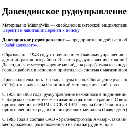
Давендинское рудоуправление
Материал из MiningWiki — свободной шахтёрской энциклопед
Перейти к навигации
Перейти к поиску
Давендинское рудоуправление
— предприятие по добыче и об
«Забайкалзолото»
.
Образовано в 1943 году с подчинением Главному управлению
административного района. В состав рудоуправления входили
Давендинское месторождение молибдена разрабатывалось под
горных работах в основном применялась система с магазиниро
Производительность 165 тыс. т руды в год. Обогащение руды 
(51 %) отправлялся на Скопинский металлургический завод.
С 1958 по 1963 годы рудоуправление находилось в подчинении
Сибирского экономического административного района. С янв
промышленности МЦМ СССР. В 1972 году на базе Главного уп
промышленности редких и лигирующих металлов (Главредмет), 
С 1993 года в составе ОАО «Уралэлектромедь-Амазар». В связи
месторождения, расположенного на том же рудном поле.