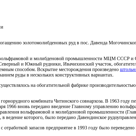
ии
огащению золотомолибденовых руд в пос. Давенда Могочинского
 вольфрамовой и молибденовой промышленности МЦМ СССР и Со
 Северный и Южный рудники, Ивачихинский участок, обогатител
земным способом. Вскрытие месторождения произведено
штольн
ванием руды в нескольких конструктивных вариантах.
осуществлялось на обогатительной фабрике производительностью
 горнорудного комбината Читинского совнархоза. В 1963 году 
аря 1966 вновь передано введение Главному управлению вольфр
равления вольфрамовой и молибденовой промышленности (Главв
в ведение которого, было передано Давендинское рудоуправлен
 с отработкой запасов предприятие в 1993 году было переведено