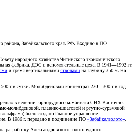
 района, Забайкальского края, РФ. Входило в ПО
вету народного хозяйства Читинского экономического
ьная фабрика, ДЭС и вспомогательные цеха. В 1941—1992 гг.
ями
и тремя вертикальными
стволами
на глубину 350 м. На
 500 т в сутки. Молибденовый концентрат 230—300 т в год
перешло в ведение горнорудного комбината СНХ Восточно-
амо-молибденовой, плавико-шпатовой и ртутно-сурьмяной
ольфрама) было создано Главное управление
ие. В 1986 г. передано в подчинение ПО
«Забайкалзолото»
.
 на разработку Александровского золоторудного