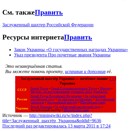
См. также
Править
Заслуженный шахтер Российской Федерации
Ресурсы интернета
Править
Закон Украины «О государственных наградах Украины»
Указ президента Про почетные звания Украины
Это незавершённая статья.
Вы можете помочь проекту,
исправив и дополнив
её.
Заслуженный шахтёр Украины — почётное звание
[
+
]
Украины
Герой Труда
•
Герой Социалистического Труда
•
Мастер
•
СССР
Медаль «За восстановление угольных шахт Донбасса»
Герой Труда Российской Федерации
•
За доблестный
Россия
шахтёрский труд
•
За спасение погибавших
•
Заслуженный
спасатель
•
Заслуженный шахтёр
•
Шахтёрская слава
Герой Украины
•
За доблестный шахтёрский труд
•
Украина
Заслуженный шахтёр
•
Шахтёрская слава
Источник —
http://miningwiki.ru/w/index.php?
title=Заслуженный_шахтёр_Украины&oldid=9636
Последний раз редактировалась 13 марта 2011 в 17:24