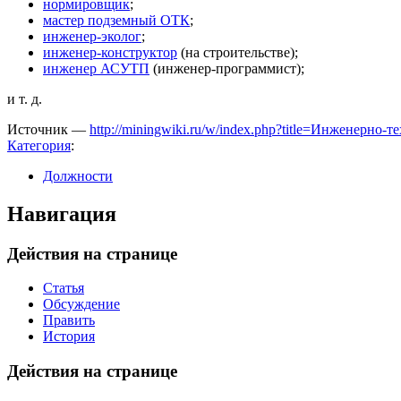
нормировщик
;
мастер подземный ОТК
;
инженер-эколог
;
инженер-конструктор
(на строительстве);
инженер АСУТП
(инженер-программист);
и т. д.
Источник —
http://miningwiki.ru/w/index.php?title=Инженерно
Категория
:
Должности
Навигация
Действия на странице
Статья
Обсуждение
Править
История
Действия на странице