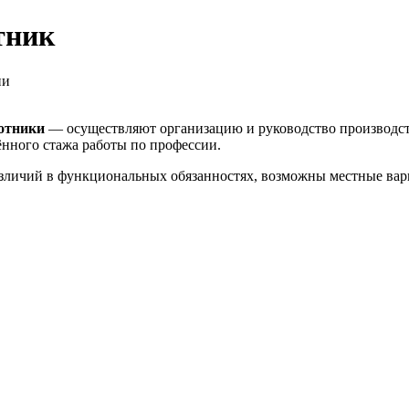
тник
ии
ботники
— осуществляют организацию и руководство производст
ённого стажа работы по профессии.
азличий в функциональных обязанностях, возможны местные вар