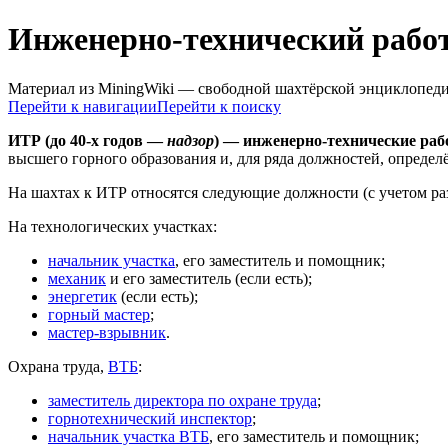
Инженерно-технический рабо
Материал из MiningWiki — свободной шахтёрской энциклопед
Перейти к навигации
Перейти к поиску
ИТР (до 40-х годов —
надзор
) — инженерно-технические ра
высшего горного образования и, для ряда должностей, определ
На шахтах к ИТР относятся следующие должности (с учетом р
На технологических участках:
начальник участка
, его заместитель и помощник;
механик
и его заместитель (если есть);
энергетик
(если есть);
горный мастер
;
мастер-взрывник
.
Охрана труда,
ВТБ
:
заместитель директора по охране труда
;
горнотехнический инспектор
;
начальник участка ВТБ
, его заместитель и помощник;