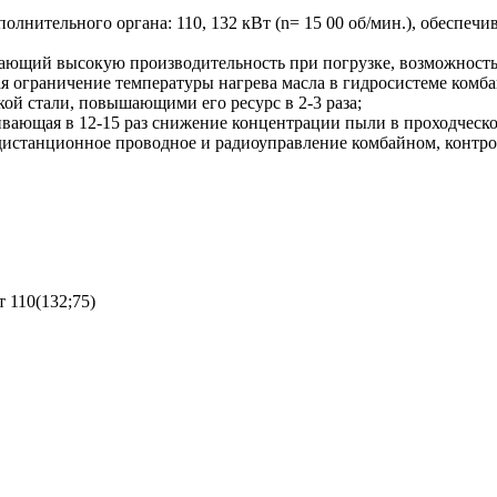
полнительного органа: 110, 132 кВт (n= 15 00 об/мин.), обесп
вающий высокую производительность при погрузке, возможност
 ограничение температуры нагрева масла в гидросистеме комбай
ой стали, повышающими его ресурс в 2-3 раза;
вающая в 12-15 раз снижение концентрации пыли в проходческо
дистанционное проводное и радиоуправление комбайном, контро
 110(132;75)