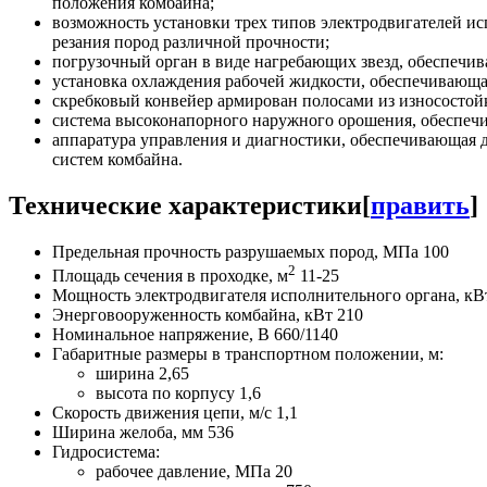
положения комбайна;
возможность установки трех типов электродвигателей ис
резания пород различной прочности;
погрузочный орган в виде нагребающих звезд, обеспечи
установка охлаждения рабочей жидкости, обеспечивающая
скребковый конвейер армирован полосами из износостойк
система высоконапорного наружного орошения, обеспечи
аппаратура управления и диагностики, обеспечивающая 
систем комбайна.
Технические характеристики
[
править
]
Предельная прочность разрушаемых пород, МПа 100
2
Площадь сечения в проходке, м
11-25
Мощность электродвигателя исполнительного органа, кВт
Энерговооруженность комбайна, кВт 210
Номинальное напряжение, В 660/1140
Габаритные размеры в транспортном положении, м:
ширина 2,65
высота по корпусу 1,6
Скорость движения цепи, м/с 1,1
Ширина желоба, мм 536
Гидросистема:
рабочее давление, МПа 20