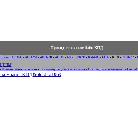
Проходческий комбайн КПД
йствия
•
1ГПКС
•
4ПП2М
•
4ПП2Щ
•
4ПП5
•
4ПУ
•
ПК3Р
•
К56МГ
•
КПА
•
КПД
•
КСП-22
•
 (ППМ)
•
Нишенарезной комбайн
•
Туннелепроходческая машина
•
Проходческий комплекс «Союз-
ский_комбайн_КПД&oldid=21969