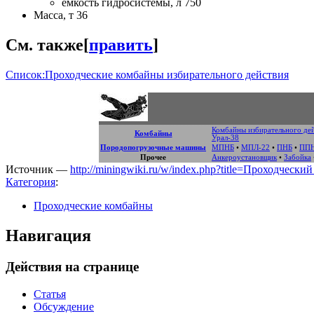
емкость гидросистемы, л 750
Масса, т 36
См. также
[
править
]
Список:Проходческие комбайны избирательного действия
Комбайны избирательного де
Комбайны
Урал-38
Породопогрузочные машины
МПНБ
•
МПЛ-22
•
ПНБ
•
ППН
Прочее
Анкероустановщик
•
Забойка
Источник —
http://miningwiki.ru/w/index.php?title=Проходче
Категория
:
Проходческие комбайны
Навигация
Действия на странице
Статья
Обсуждение