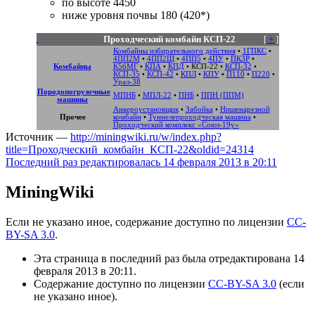
по высоте 4450
ниже уровня почвы 180 (420*)
Проходческий комбайн КСП-22
[
+
]
Комбайны избирательного действия
•
1ГПКС
•
4ПП2М
•
4ПП2Щ
•
4ПП5
•
4ПУ
•
ПК3Р
•
Комбайны
К56МГ
•
КПА
•
КПД
•
КСП-22
•
КСП-32
•
КСП-35
•
КСП-42
•
КПЛ
•
КПУ
•
П110
•
П220
•
Урал-38
Породопогрузочные
МПНБ
•
МПЛ-22
•
ПНБ
•
ППН (ППМ)
машины
Анкероустановщик
•
Забойка
•
Нишенарезной
Прочее
комбайн
•
Туннелепроходческая машина
•
Проходческий комплекс «Союз-19у»
Источник —
http://miningwiki.ru/w/index.php?
title=Проходческий_комбайн_КСП-22&oldid=24314
Последний раз редактировалась 14 февраля 2013 в 20:11
MiningWiki
Если не указано иное, содержание доступно по лицензии
CC-
BY-SA 3.0
.
Эта страница в последний раз была отредактирована 14
февраля 2013 в 20:11.
Содержание доступно по лицензии
CC-BY-SA 3.0
(если
не указано иное).