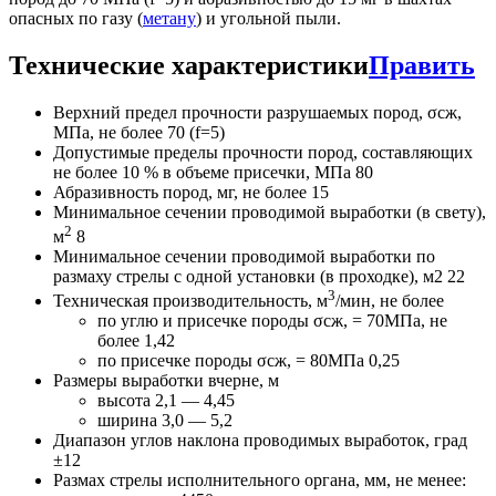
опасных по газу (
метану
) и угольной пыли.
Технические характеристики
Править
Верхний предел прочности разрушаемых пород, σсж,
МПа, не более 70 (f=5)
Допустимые пределы прочности пород, составляющих
не более 10 % в объеме присечки, МПа 80
Абразивность пород, мг, не более 15
Минимальное сечении проводимой выработки (в свету),
2
м
8
Минимальное сечении проводимой выработки по
размаху стрелы с одной установки (в проходке), м2 22
3
Техническая производительность, м
/мин, не более
по углю и присечке породы σсж, = 70МПа, не
более 1,42
по присечке породы σсж, = 80МПа 0,25
Размеры выработки вчерне, м
высота 2,1 — 4,45
ширина 3,0 — 5,2
Диапазон углов наклона проводимых выработок, град
±12
Размах стрелы исполнительного органа, мм, не менее: