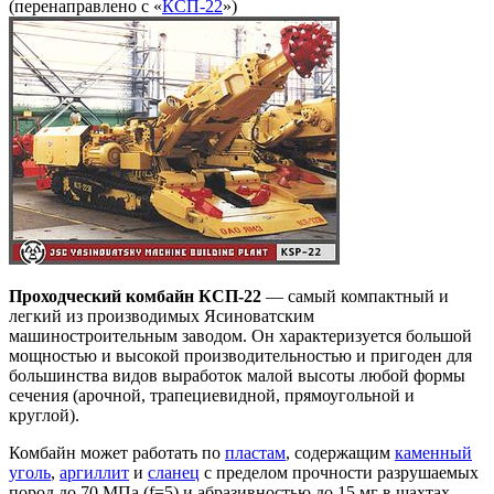
(перенаправлено с «
КСП-22
»)
Проходческий комбайн КСП-22
— самый компактный и
легкий из производимых Ясиноватским
машиностроительным заводом. Он характеризуется большой
мощностью и высокой производительностью и пригоден для
большинства видов выработок малой высоты любой формы
сечения (арочной, трапециевидной, прямоугольной и
круглой).
Комбайн может работать по
пластам
, содержащим
каменный
уголь
,
аргиллит
и
сланец
с пределом прочности разрушаемых
пород до 70 МПа (f=5) и абразивностью до 15 мг в шахтах