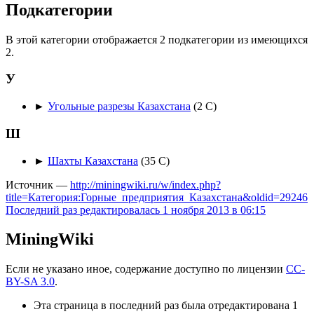
Подкатегории
В этой категории отображается 2 подкатегории из имеющихся
2.
У
►
Угольные разрезы Казахстана
‎
(2 С)
Ш
►
Шахты Казахстана
‎
(35 С)
Источник —
http://miningwiki.ru/w/index.php?
title=Категория:Горные_предприятия_Казахстана&oldid=29246
Последний раз редактировалась 1 ноября 2013 в 06:15
MiningWiki
Если не указано иное, содержание доступно по лицензии
CC-
BY-SA 3.0
.
Эта страница в последний раз была отредактирована 1