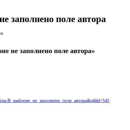
е заполнено поле автора
ии
е не заполнено поле автора»
я:Файлы:В_шаблоне_не_заполнено_поле_автора&oldid=545