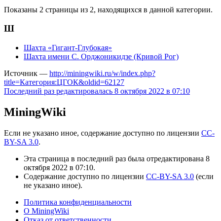
Показаны 2 страницы из 2, находящихся в данной категории.
Ш
Шахта «Гигант-Глубокая»
Шахта имени C. Орджоникидзе (Кривой Рог)
Источник —
http://miningwiki.ru/w/index.php?
title=Категория:ЦГОК&oldid=62127
Последний раз редактировалась 8 октября 2022 в 07:10
MiningWiki
Если не указано иное, содержание доступно по лицензии
CC-
BY-SA 3.0
.
Эта страница в последний раз была отредактирована 8
октября 2022 в 07:10.
Содержание доступно по лицензии
CC-BY-SA 3.0
(если
не указано иное).
Политика конфиденциальности
О MiningWiki
Отказ от ответственности