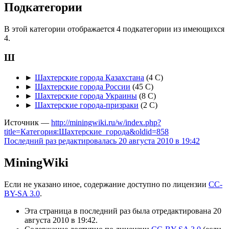
Подкатегории
В этой категории отображается 4 подкатегории из имеющихся
4.
Ш
►
Шахтерские города Казахстана
‎
(4 С)
►
Шахтерские города России
‎
(45 С)
►
Шахтерские города Украины
‎
(8 С)
►
Шахтерские города-призраки
‎
(2 С)
Источник —
http://miningwiki.ru/w/index.php?
title=Категория:Шахтерские_города&oldid=858
Последний раз редактировалась 20 августа 2010 в 19:42
MiningWiki
Если не указано иное, содержание доступно по лицензии
CC-
BY-SA 3.0
.
Эта страница в последний раз была отредактирована 20
августа 2010 в 19:42.