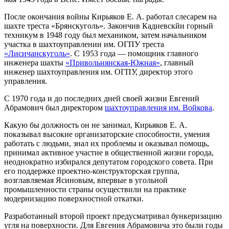
После окончания войны Кирьяков Е. А. работал слесарем на
шахте треста «Брянскуголь». Закончив Кадиевскйи горный
техникум в 1948 году был механиком, затем начальником
участка в шахтоуправлении им. ОГПУ треста
«Лисичанскуголь»
. С 1953 года — помощник главного
инженера шахты
«Привольнянская-Южная»
, главный
инженер шахтоуправления им. ОГПУ, директор этого
управления.
С 1970 года и до последних дней своей жизни Евгений
Абрамович был директором
шахтоуправления им. Войкова
.
Какую бы должность он не занимал, Кирьяков Е. А.
показывал высокие организаторские способности, умения
работать с людьми, знал их проблемы и оказывал помощь,
принимал активное участие в общественной жизни города,
неоднократно избирался депутатом городского совета. При
его поддержке проектно-конструкторская группа,
возглавляемая Ясиновым, впервые в угольной
промышленности страны осуществили на практике
модернизацию поверхностной откатки.
Разработанный второй проект предусматривал бункеризацию
угля на поверхности. Для Евгения Абрамовича это были годы