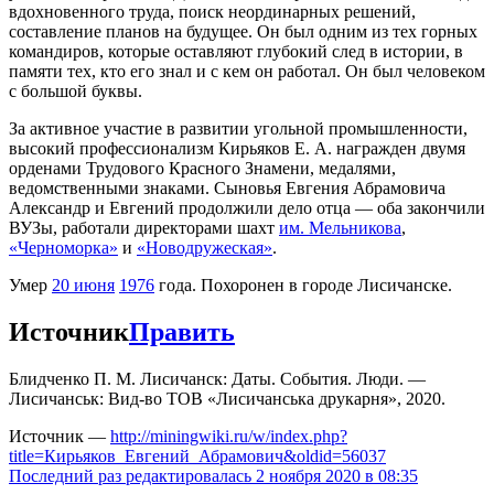
вдохновенного труда, поиск неординарных решений,
составление планов на будущее. Он был одним из тех горных
командиров, которые оставляют глубокий след в истории, в
памяти тех, кто его знал и с кем он работал. Он был человеком
с большой буквы.
За активное участие в развитии угольной промышленности,
высокий профессионализм Кирьяков Е. А. награжден двумя
орденами Трудового Красного Знамени, медалями,
ведомственными знаками. Сыновья Евгения Абрамовича
Александр и Евгений продолжили дело отца — оба закончили
ВУЗы, работали директорами шахт
им. Мельникова
,
«Черноморка»
и
«Новодружеская»
.
Умер
20 июня
1976
года. Похоронен в городе Лисичанске.
Источник
Править
Блидченко П. М. Лисичанск: Даты. События. Люди. —
Лисичанськ: Вид-во ТОВ «Лисичанська друкарня», 2020.
Источник —
http://miningwiki.ru/w/index.php?
title=Кирьяков_Евгений_Абрамович&oldid=56037
Последний раз редактировалась 2 ноября 2020 в 08:35